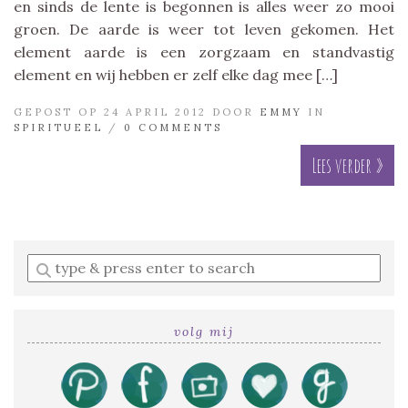
en sinds de lente is begonnen is alles weer zo mooi
groen. De aarde is weer tot leven gekomen. Het
element aarde is een zorgzaam en standvastig
element en wij hebben er zelf elke dag mee […]
GEPOST OP 24 APRIL 2012 DOOR
EMMY
IN
SPIRITUEEL
/
0 COMMENTS
Lees verder »
Enter
a
search
query
volg mij