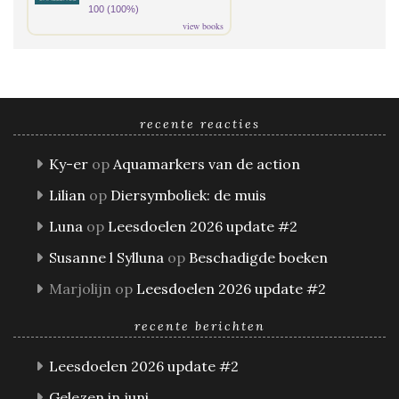
100 (100%)
view books
recente reacties
Ky-er
op
Aquamarkers van de action
Lilian
op
Diersymboliek: de muis
Luna
op
Leesdoelen 2026 update #2
Susanne l Sylluna
op
Beschadigde boeken
Marjolijn
op
Leesdoelen 2026 update #2
recente berichten
Leesdoelen 2026 update #2
Gelezen in juni