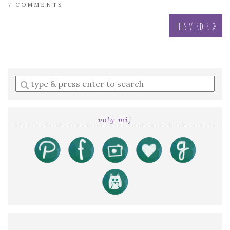
7 COMMENTS
Lees verder »
Enter
a
search
query
volg mij