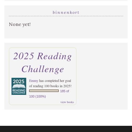
binnenkort
None yet!
2025 Reading
Challenge
Emmy
has completed her goal
of reading 100 books in 2025!
185 of
100 (100%)
view books