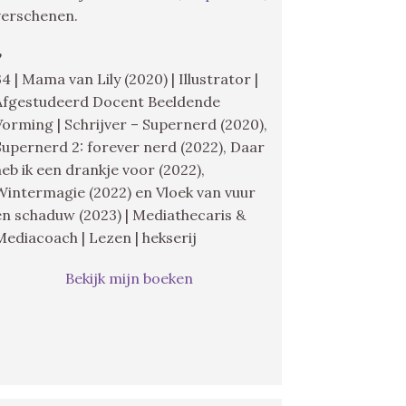
verschenen.
♥
34 | Mama van Lily (2020) | Illustrator |
Afgestudeerd Docent Beeldende
Vorming | Schrijver – Supernerd (2020),
Supernerd 2: forever nerd (2022), Daar
heb ik een drankje voor (2022),
Wintermagie (2022) en Vloek van vuur
en schaduw (2023) | Mediathecaris &
Mediacoach | Lezen | hekserij
Bekijk mijn boeken