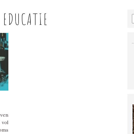
:
EDUCATIE
even
 vol
oms