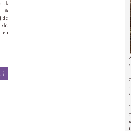
. Ik
t ik
j de
 dit
uren
r »