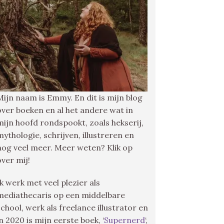
Mijn naam is Emmy. En dit is mijn blog
over boeken en al het andere wat in
mijn hoofd rondspookt, zoals hekserij,
mythologie, schrijven, illustreren en
nog veel meer. Meer weten? Klik op
over mij!
Ik werk met veel plezier als
mediathecaris op een middelbare
school, werk als freelance illustrator en
in 2020 is mijn eerste boek, ‘
Supernerd
‘,