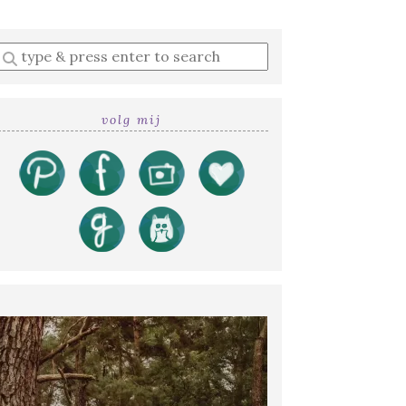
Enter
a
search
query
volg mij