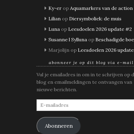
Ky-er
op
Aquamarkers van de action
Lilian
op
Diersymboliek: de muis
Luna
op
Leesdoelen 2026 update #2
Susanne l Sylluna
op
Beschadigde bo
Marjolijn
op
Leesdoelen 2026 update
abonneer je op dit blog via e-mail
Vul je emailadres in om in te schrijven op 
blog en emailmeldingen te ontvangen van
nieuwe berichten.
E-
mailadres
Abonneren