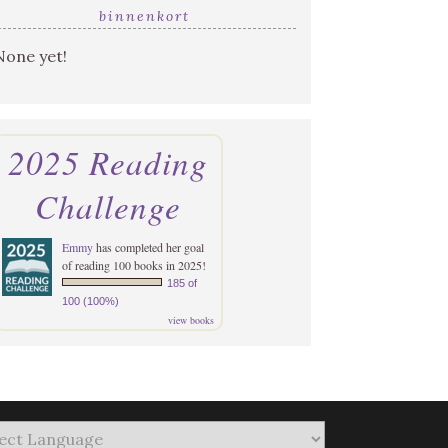
binnenkort
None yet!
2025 Reading
Challenge
Emmy
has completed her goal
of reading 100 books in 2025!
185 of
100 (100%)
view books