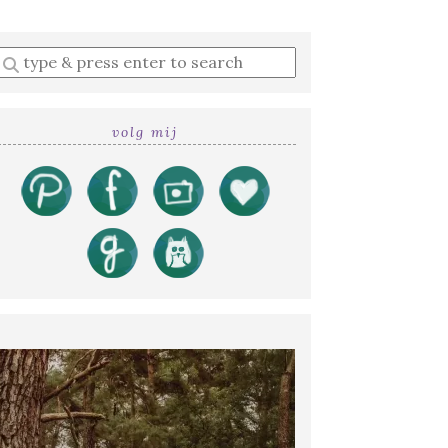
Enter
a
search
query
volg mij