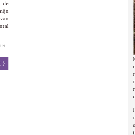
 de
mijn
 van
ntal
IN
r »