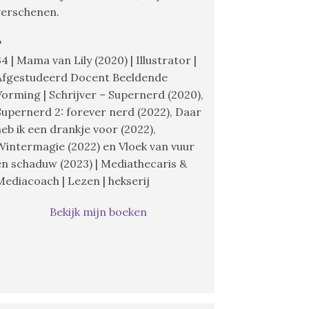
verschenen.
♥
34 | Mama van Lily (2020) | Illustrator |
Afgestudeerd Docent Beeldende
Vorming | Schrijver – Supernerd (2020),
Supernerd 2: forever nerd (2022), Daar
heb ik een drankje voor (2022),
Wintermagie (2022) en Vloek van vuur
en schaduw (2023) | Mediathecaris &
Mediacoach | Lezen | hekserij
Bekijk mijn boeken