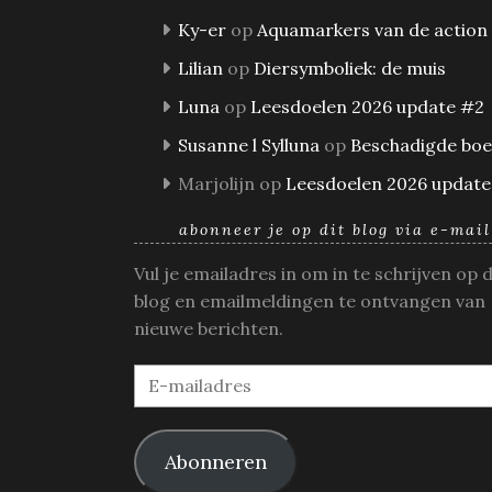
Ky-er
op
Aquamarkers van de action
Lilian
op
Diersymboliek: de muis
Luna
op
Leesdoelen 2026 update #2
Susanne l Sylluna
op
Beschadigde bo
Marjolijn
op
Leesdoelen 2026 update
abonneer je op dit blog via e-mail
Vul je emailadres in om in te schrijven op 
blog en emailmeldingen te ontvangen van
nieuwe berichten.
E-
mailadres
Abonneren