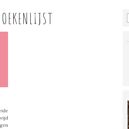
BOEKENLIJST
ride
wijd
ngen