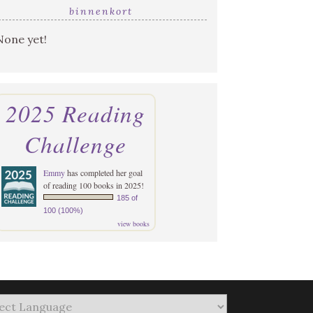
binnenkort
None yet!
2025 Reading
Challenge
Emmy
has completed her goal
of reading 100 books in 2025!
185 of
100 (100%)
view books