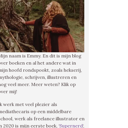
Mijn naam is Emmy. En dit is mijn blog
over boeken en al het andere wat in
mijn hoofd rondspookt, zoals hekserij,
mythologie, schrijven, illustreren en
nog veel meer. Meer weten? Klik op
over mij!
Ik werk met veel plezier als
mediathecaris op een middelbare
school, werk als freelance illustrator en
in 2020 is mijn eerste boek, ‘
Supernerd
‘,