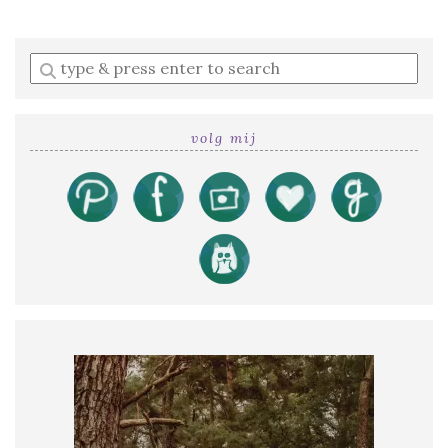
Enter
a
search
query
volg mij