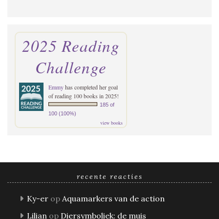
2025 Reading
Challenge
Emmy
has completed her goal
of reading 100 books in 2025!
185 of
100 (100%)
view books
recente reacties
Ky-er
op
Aquamarkers van de action
Lilian
op
Diersymboliek: de muis