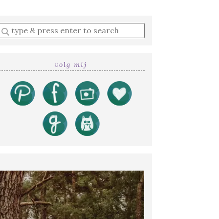
Enter
a
search
query
volg mij