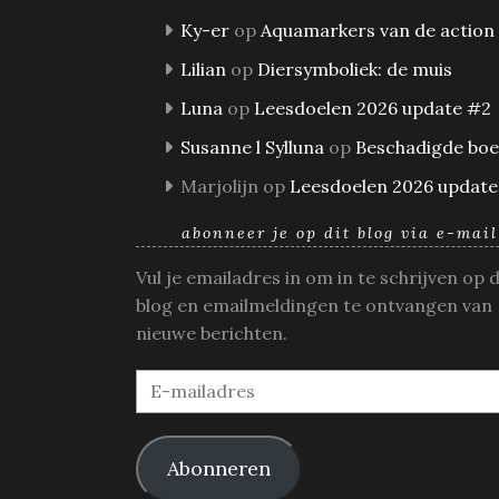
Ky-er
op
Aquamarkers van de action
Lilian
op
Diersymboliek: de muis
Luna
op
Leesdoelen 2026 update #2
Susanne l Sylluna
op
Beschadigde bo
Marjolijn
op
Leesdoelen 2026 update
abonneer je op dit blog via e-mail
Vul je emailadres in om in te schrijven op 
blog en emailmeldingen te ontvangen van
nieuwe berichten.
E-
mailadres
Abonneren