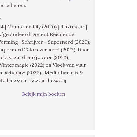
verschenen.
♥
34 | Mama van Lily (2020) | Illustrator |
Afgestudeerd Docent Beeldende
Vorming | Schrijver – Supernerd (2020),
Supernerd 2: forever nerd (2022), Daar
heb ik een drankje voor (2022),
Wintermagie (2022) en Vloek van vuur
en schaduw (2023) | Mediathecaris &
Mediacoach | Lezen | hekserij
Bekijk mijn boeken