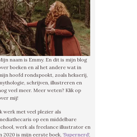
Mijn naam is Emmy. En dit is mijn blog
over boeken en al het andere wat in
mijn hoofd rondspookt, zoals hekserij,
mythologie, schrijven, illustreren en
nog veel meer. Meer weten? Klik op
over mij!
Ik werk met veel plezier als
mediathecaris op een middelbare
school, werk als freelance illustrator en
in 2020 is mijn eerste boek, ‘
Supernerd
‘,