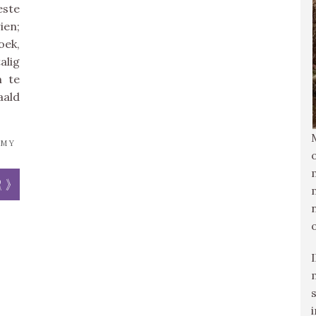
este
ien;
oek,
alig
m te
aald
MY
r »