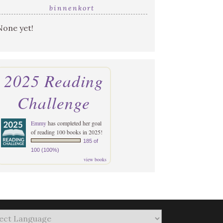
binnenkort
None yet!
2025 Reading
Challenge
Emmy
has completed her goal
of reading 100 books in 2025!
185 of
100 (100%)
view books