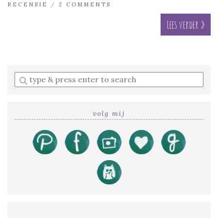
RECENSIE
/
2 COMMENTS
Lees verder »
Enter
a
search
query
volg mij