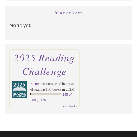
binnenkort
None yet!
2025 Reading
Challenge
Emmy
has completed her goal
of reading 100 books in 2025!
185 of
100 (100%)
view books