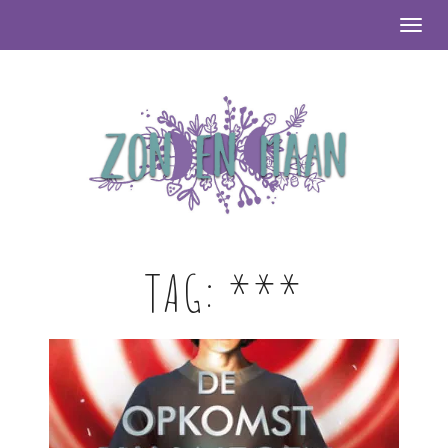
Togg
TAG:
***