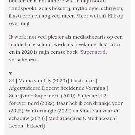
boeken en al het andere wat in mijn hoofd
rondspookt, zoals hekserij, mythologie, schrijven,
illustreren en nog veel meer. Meer weten? Klik op
over mij!
Ik werk met veel plezier als mediathecaris op een
middelbare school, werk als freelance illustrator
en in 2020 is mijn eerste boek, ‘
Supernerd
‘,
verschenen.
♥
34 | Mama van Lily (2020) | Illustrator |
Afgestudeerd Docent Beeldende Vorming |
Schrijver – Supernerd (2020), Supernerd 2:
forever nerd (2022), Daar heb ik een drankje voor
(2022), Wintermagie (2022) en Vloek van vuur en
schaduw (2023) | Mediathecaris & Mediacoach |
Lezen | hekserij