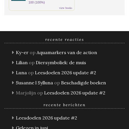
100 (100%)
view books
recente reacties
Ky-er
op
Aquamarkers van de action
Lilian
op
Diersymboliek: de muis
Luna
op
Leesdoelen 2026 update #2
Susanne l Sylluna
op
Beschadigde boeken
Marjolijn
op
Leesdoelen 2026 update #2
recente berichten
Leesdoelen 2026 update #2
Gelezen in juni