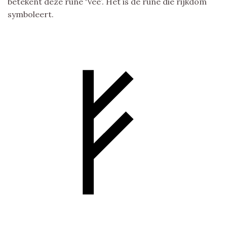
betekent deze rune ‘Vee’. Het is de rune die rijkdom
symboleert.