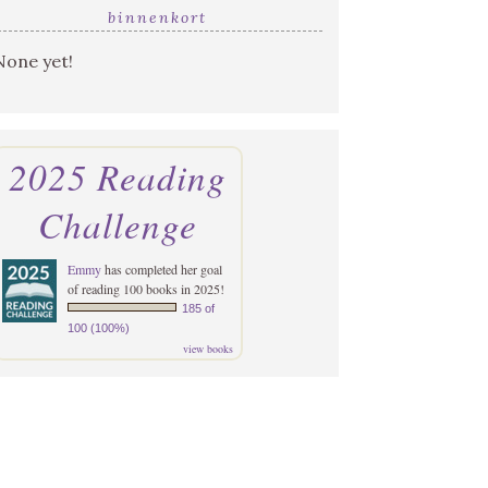
binnenkort
None yet!
2025 Reading
Challenge
Emmy
has completed her goal
of reading 100 books in 2025!
185 of
100 (100%)
view books