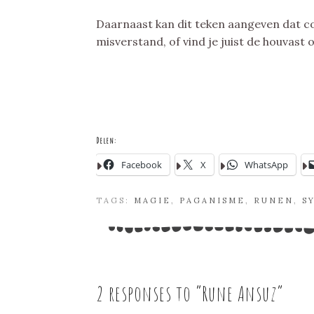
Daarnaast kan dit teken aangeven dat co
misverstand, of vind je juist de houvast o
Delen:
Facebook
X
WhatsApp
TAGS:
MAGIE
,
PAGANISME
,
RUNEN
,
S
2 responses to “
Rune Ansuz
”