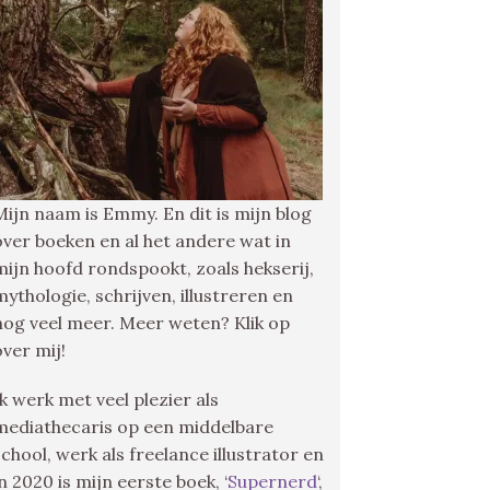
Mijn naam is Emmy. En dit is mijn blog
over boeken en al het andere wat in
mijn hoofd rondspookt, zoals hekserij,
mythologie, schrijven, illustreren en
nog veel meer. Meer weten? Klik op
over mij!
Ik werk met veel plezier als
mediathecaris op een middelbare
school, werk als freelance illustrator en
in 2020 is mijn eerste boek, ‘
Supernerd
‘,