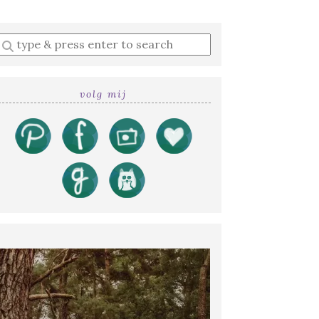
Enter
a
search
query
volg mij