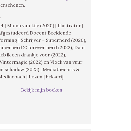
verschenen.
♥
34 | Mama van Lily (2020) | Illustrator |
Afgestudeerd Docent Beeldende
Vorming | Schrijver – Supernerd (2020),
Supernerd 2: forever nerd (2022), Daar
heb ik een drankje voor (2022),
Wintermagie (2022) en Vloek van vuur
en schaduw (2023) | Mediathecaris &
Mediacoach | Lezen | hekserij
Bekijk mijn boeken