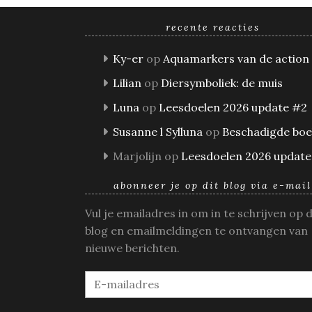
recente reacties
Ky-er
op
Aquamarkers van de action
Lilian
op
Diersymboliek: de muis
Luna
op
Leesdoelen 2026 update #2
Susanne l Sylluna
op
Beschadigde bo
Marjolijn
op
Leesdoelen 2026 update
abonneer je op dit blog via e-mail
Vul je emailadres in om in te schrijven op 
blog en emailmeldingen te ontvangen van
nieuwe berichten.
E-
mailadres