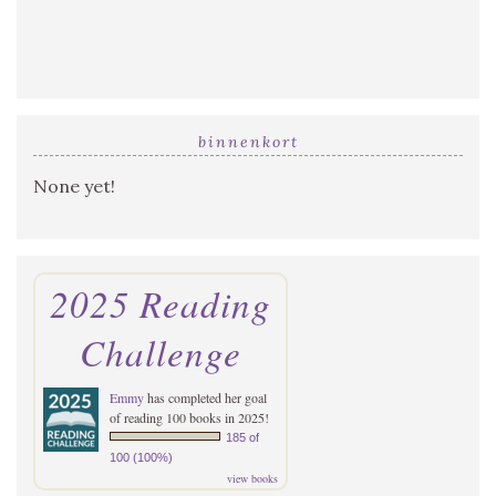
binnenkort
None yet!
2025 Reading
Challenge
Emmy
has completed her goal
of reading 100 books in 2025!
185 of
100 (100%)
view books