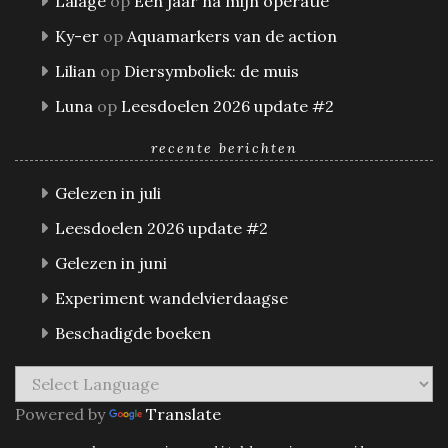
Lalagè
op
Een jaar na mijn operatie
Ky-er
op
Aquamarkers van de action
Lilian
op
Diersymboliek: de muis
Luna
op
Leesdoelen 2026 update #2
recente berichten
Gelezen in juli
Leesdoelen 2026 update #2
Gelezen in juni
Experiment wandelvierdaagse
Beschadigde boeken
Powered by
Translate