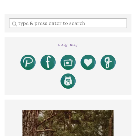
Enter
a
search
query
volg mij