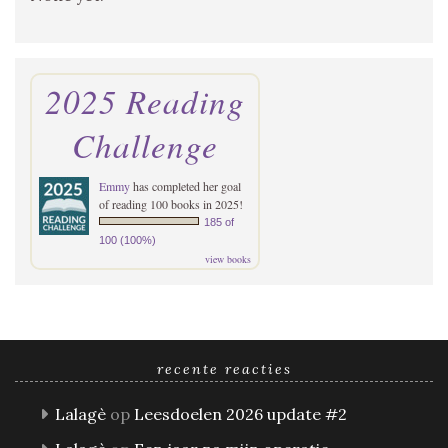
2025 Reading
Challenge
Emmy
has completed her goal
of reading 100 books in 2025!
185 of
100 (100%)
view books
recente reacties
Lalagè
op
Leesdoelen 2026 update #2