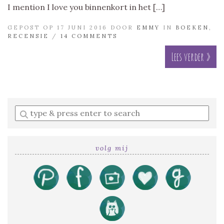
I mention I love you binnenkort in het […]
GEPOST OP 17 JUNI 2016 DOOR
EMMY
IN
BOEKEN
,
RECENSIE
/
14 COMMENTS
Lees verder »
Enter
a
search
query
volg mij