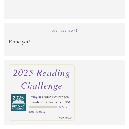
binnenkort
None yet!
2025 Reading
Challenge
Emmy
has completed her goal
of reading 100 books in 2025!
185 of
100 (100%)
view books