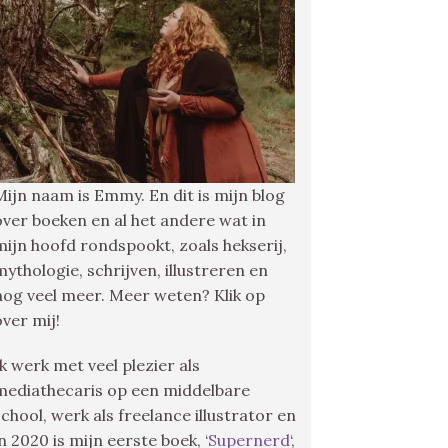
Mijn naam is Emmy. En dit is mijn blog
over boeken en al het andere wat in
mijn hoofd rondspookt, zoals hekserij,
mythologie, schrijven, illustreren en
nog veel meer. Meer weten? Klik op
over mij!
Ik werk met veel plezier als
mediathecaris op een middelbare
school, werk als freelance illustrator en
in 2020 is mijn eerste boek, ‘
Supernerd
‘,