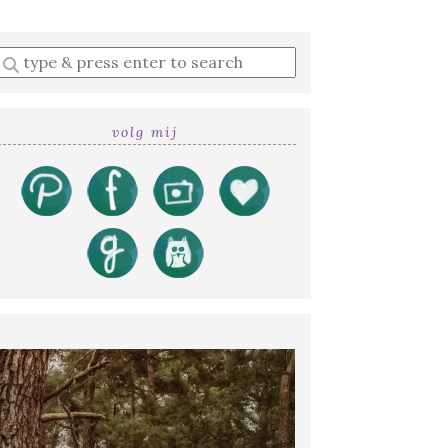
Enter
a
search
query
volg mij