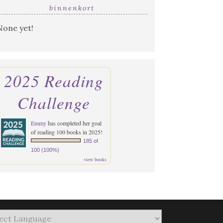
binnenkort
None yet!
2025 Reading
Challenge
Emmy
has completed her goal
of reading 100 books in 2025!
185 of
100 (100%)
view books