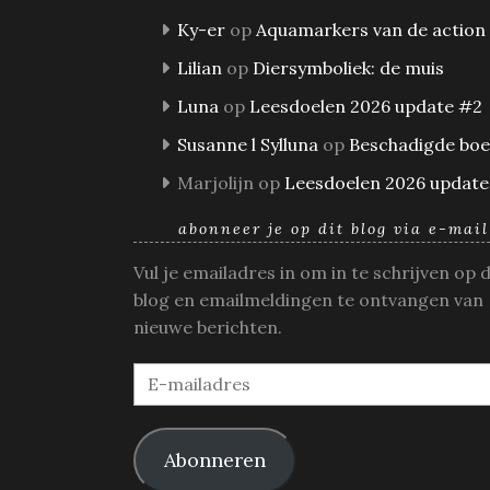
Ky-er
op
Aquamarkers van de action
Lilian
op
Diersymboliek: de muis
Luna
op
Leesdoelen 2026 update #2
Susanne l Sylluna
op
Beschadigde bo
Marjolijn
op
Leesdoelen 2026 update
abonneer je op dit blog via e-mail
Vul je emailadres in om in te schrijven op 
blog en emailmeldingen te ontvangen van
nieuwe berichten.
E-
mailadres
Abonneren