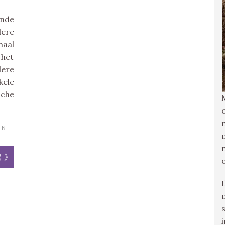
ande
dere
maal
 het
dere
kele
che
IN
r »