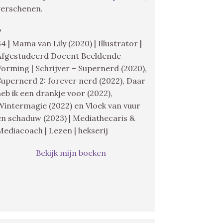
verschenen.
♥
34 | Mama van Lily (2020) | Illustrator |
Afgestudeerd Docent Beeldende
Vorming | Schrijver – Supernerd (2020),
Supernerd 2: forever nerd (2022), Daar
heb ik een drankje voor (2022),
Wintermagie (2022) en Vloek van vuur
en schaduw (2023) | Mediathecaris &
Mediacoach | Lezen | hekserij
Bekijk mijn boeken