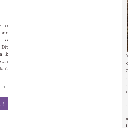
e to
naar
e to
 Dit
n ik
 een
laat
IN
r »