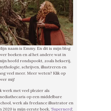
Mijn naam is Emmy. En dit is mijn blog
over boeken en al het andere wat in
mijn hoofd rondspookt, zoals hekserij,
mythologie, schrijven, illustreren en
nog veel meer. Meer weten? Klik op
over mij!
Ik werk met veel plezier als
mediathecaris op een middelbare
school, werk als freelance illustrator en
in 2020 is mijn eerste boek, ‘
Supernerd
‘,