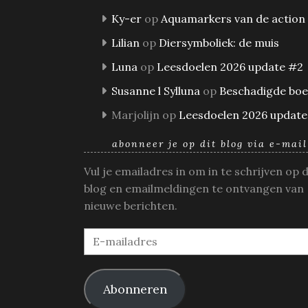
Ky-er
op
Aquamarkers van de action
Lilian
op
Diersymboliek: de muis
Luna
op
Leesdoelen 2026 update #2
Susanne l Sylluna
op
Beschadigde bo
Marjolijn
op
Leesdoelen 2026 update
abonneer je op dit blog via e-mail
Vul je emailadres in om in te schrijven op 
blog en emailmeldingen te ontvangen van
nieuwe berichten.
E-
mailadres
Abonneren