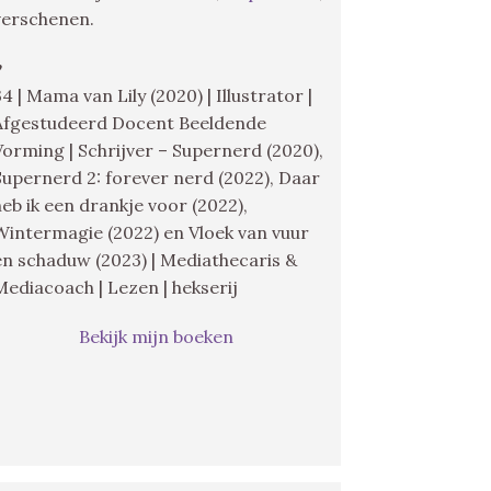
verschenen.
♥
34 | Mama van Lily (2020) | Illustrator |
Afgestudeerd Docent Beeldende
Vorming | Schrijver – Supernerd (2020),
Supernerd 2: forever nerd (2022), Daar
heb ik een drankje voor (2022),
Wintermagie (2022) en Vloek van vuur
en schaduw (2023) | Mediathecaris &
Mediacoach | Lezen | hekserij
Bekijk mijn boeken