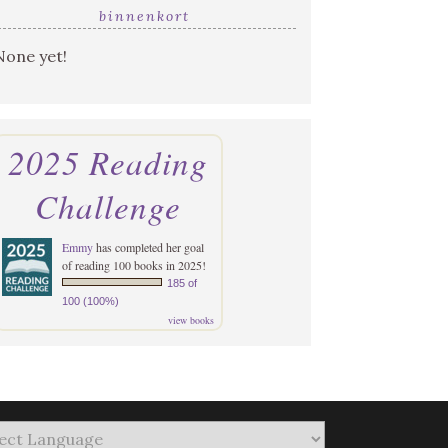
binnenkort
None yet!
2025 Reading
Challenge
Emmy
has completed her goal
of reading 100 books in 2025!
185 of
100 (100%)
view books