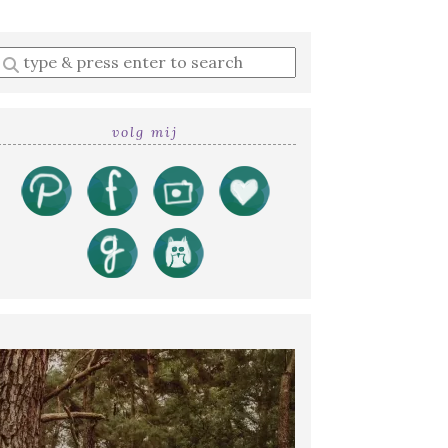
Enter
a
search
query
volg mij