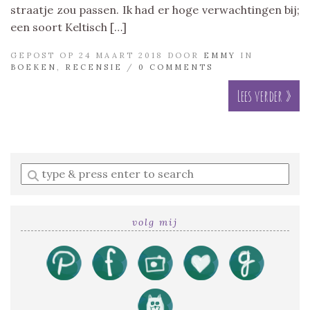
straatje zou passen. Ik had er hoge verwachtingen bij;
een soort Keltisch […]
GEPOST OP 24 MAART 2018 DOOR
EMMY
IN
BOEKEN
,
RECENSIE
/
0 COMMENTS
Lees verder »
Enter
a
search
query
volg mij