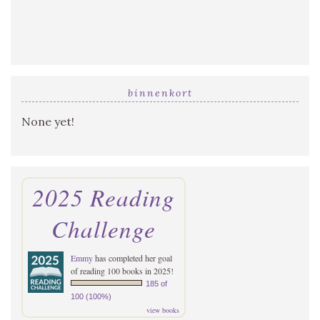
binnenkort
None yet!
2025 Reading
Challenge
Emmy
has completed her goal
of reading 100 books in 2025!
185 of
100 (100%)
view books