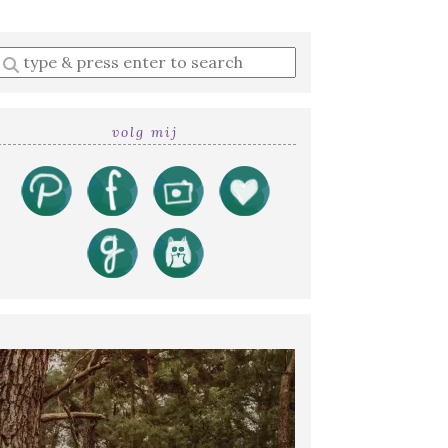
Enter
a
search
query
volg mij