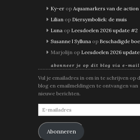
Ky-er
op
Aquamarkers van de action
Lilian
op
Diersymboliek: de muis
Luna
op
Leesdoelen 2026 update #2
Susanne l Sylluna
op
Beschadigde bo
Marjolijn
op
Leesdoelen 2026 update
abonneer je op dit blog via e-mail
Vul je emailadres in om in te schrijven op 
blog en emailmeldingen te ontvangen van
nieuwe berichten.
E-
mailadres
Abonneren