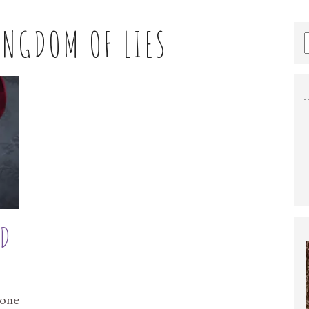
INGDOM OF LIES
ND
rone