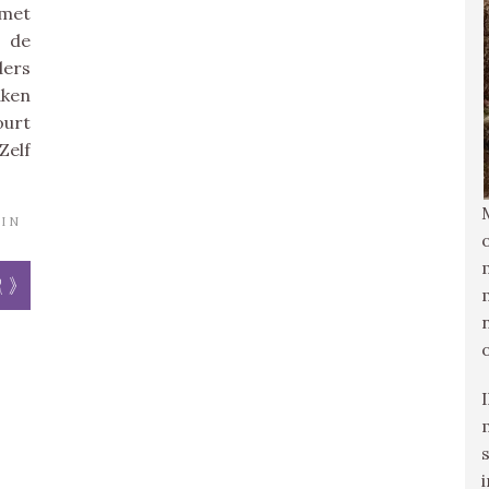
 met
 de
ders
aken
ourt
Zelf
IN
r »