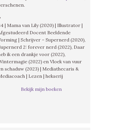
verschenen.
♥
34 | Mama van Lily (2020) | Illustrator |
Afgestudeerd Docent Beeldende
Vorming | Schrijver – Supernerd (2020),
Supernerd 2: forever nerd (2022), Daar
heb ik een drankje voor (2022),
Wintermagie (2022) en Vloek van vuur
en schaduw (2023) | Mediathecaris &
Mediacoach | Lezen | hekserij
Bekijk mijn boeken