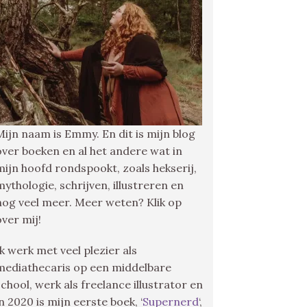
Mijn naam is Emmy. En dit is mijn blog
over boeken en al het andere wat in
mijn hoofd rondspookt, zoals hekserij,
mythologie, schrijven, illustreren en
nog veel meer. Meer weten? Klik op
over mij!
Ik werk met veel plezier als
mediathecaris op een middelbare
school, werk als freelance illustrator en
in 2020 is mijn eerste boek, ‘
Supernerd
‘,