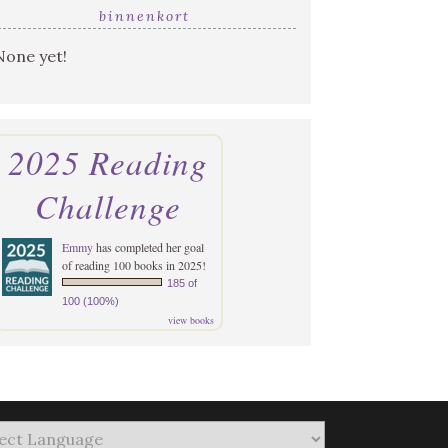
binnenkort
None yet!
2025 Reading
Challenge
Emmy
has completed her goal
of reading 100 books in 2025!
185 of
100 (100%)
view books