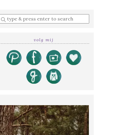
Enter
a
search
query
volg mij