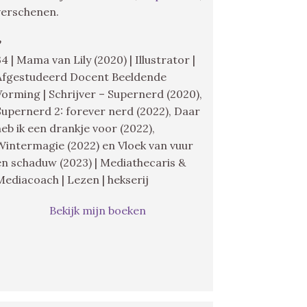
verschenen.
♥
34 | Mama van Lily (2020) | Illustrator |
Afgestudeerd Docent Beeldende
Vorming | Schrijver – Supernerd (2020),
Supernerd 2: forever nerd (2022), Daar
heb ik een drankje voor (2022),
Wintermagie (2022) en Vloek van vuur
en schaduw (2023) | Mediathecaris &
Mediacoach | Lezen | hekserij
Bekijk mijn boeken