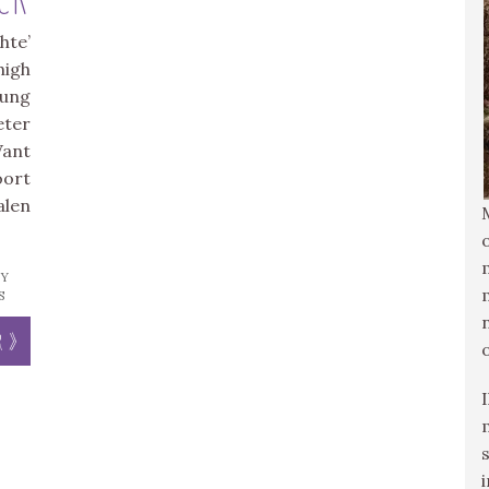
hte’
high
oung
eter
Want
oort
alen
Y
S
r »