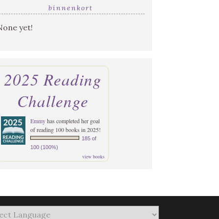
binnenkort
None yet!
2025 Reading
Challenge
Emmy
has completed her goal
of reading 100 books in 2025!
185 of
100 (100%)
view books