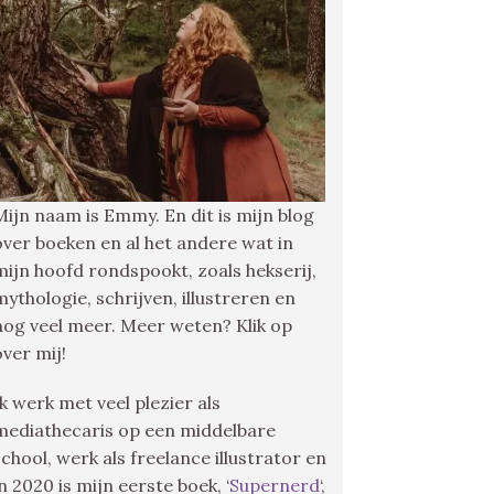
Mijn naam is Emmy. En dit is mijn blog
over boeken en al het andere wat in
mijn hoofd rondspookt, zoals hekserij,
mythologie, schrijven, illustreren en
nog veel meer. Meer weten? Klik op
over mij!
Ik werk met veel plezier als
mediathecaris op een middelbare
school, werk als freelance illustrator en
in 2020 is mijn eerste boek, ‘
Supernerd
‘,