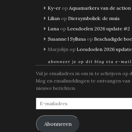
Ky-er
op
Aquamarkers van de action
Lilian
op
Diersymboliek: de muis
Luna
op
Leesdoelen 2026 update #2
Susanne l Sylluna
op
Beschadigde bo
Marjolijn
op
Leesdoelen 2026 update
abonneer je op dit blog via e-mail
Vul je emailadres in om in te schrijven op 
blog en emailmeldingen te ontvangen van
nieuwe berichten.
E-
mailadres
Abonneren