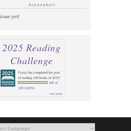
binnenkort
None yet!
2025 Reading
Challenge
Emmy
has completed her goal
of reading 100 books in 2025!
185 of
100 (100%)
view books