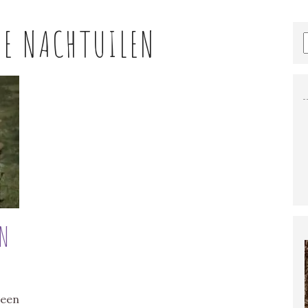
DE NACHTUILEN
EN
 een