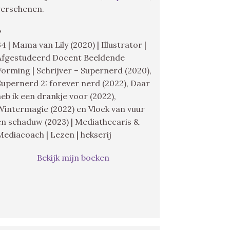
verschenen.
♥
34 | Mama van Lily (2020) | Illustrator |
Afgestudeerd Docent Beeldende
Vorming | Schrijver – Supernerd (2020),
Supernerd 2: forever nerd (2022), Daar
heb ik een drankje voor (2022),
Wintermagie (2022) en Vloek van vuur
en schaduw (2023) | Mediathecaris &
Mediacoach | Lezen | hekserij
Bekijk mijn boeken