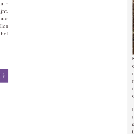
nu –
jnt.
maar
llen
 het
r »