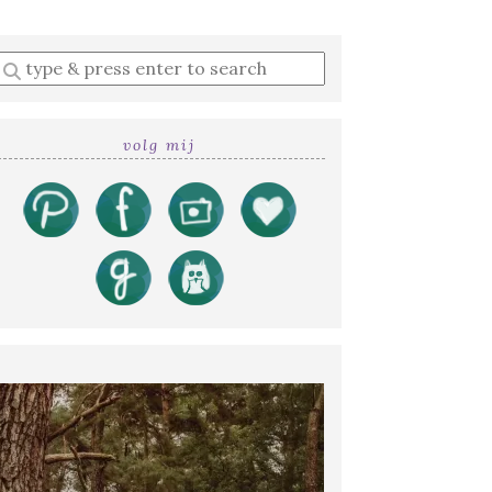
Enter
a
search
query
volg mij