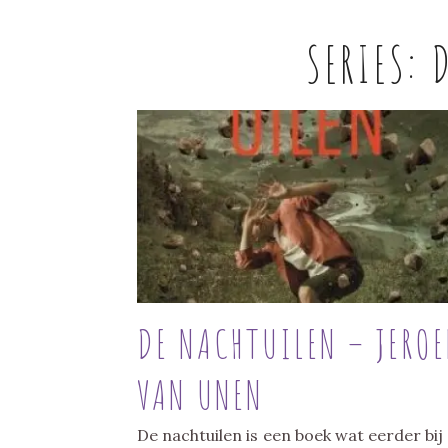
SERIES:
DE NACHTUILEN – JERO
VAN UNEN
De nachtuilen is een boek wat eerder bij