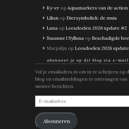
Ky-er
op
Aquamarkers van de action
Lilian
op
Diersymboliek: de muis
Luna
op
Leesdoelen 2026 update #2
Susanne l Sylluna
op
Beschadigde bo
Marjolijn
op
Leesdoelen 2026 update
abonneer je op dit blog via e-mail
Vul je emailadres in om in te schrijven op 
blog en emailmeldingen te ontvangen van
nieuwe berichten.
E-
mailadres
Abonneren