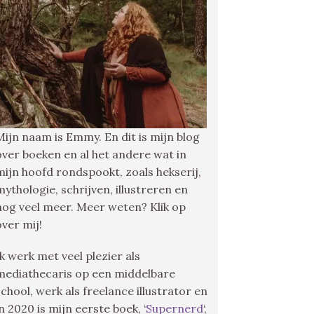
Mijn naam is Emmy. En dit is mijn blog
over boeken en al het andere wat in
mijn hoofd rondspookt, zoals hekserij,
mythologie, schrijven, illustreren en
nog veel meer. Meer weten? Klik op
over mij!
Ik werk met veel plezier als
mediathecaris op een middelbare
school, werk als freelance illustrator en
in 2020 is mijn eerste boek, ‘
Supernerd
‘,