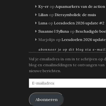
Ky-er
op
Aquamarkers van de action
Lilian
op
Diersymboliek: de muis
Luna
op
Leesdoelen 2026 update #2
Susanne l Sylluna
op
Beschadigde bo
Marjolijn
op
Leesdoelen 2026 update
abonneer je op dit blog via e-mail
Vul je emailadres in om in te schrijven op 
blog en emailmeldingen te ontvangen van
nieuwe berichten.
E-
mailadres
Abonneren