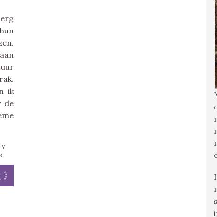
berg
hun
en.
 aan
tuur
rak.
n ik
r de
eme
MY
S
r »