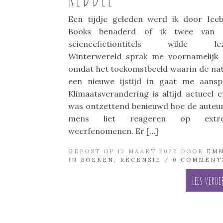
Een tijdje geleden werd ik door Ice
Books benaderd of ik twee van 
sciencefictiontitels wilde lez
Winterwereld sprak me voornamelijk
omdat het toekomstbeeld waarin de na
een nieuwe ijstijd in gaat me aansp
Klimaatsverandering is altijd actueel e
was ontzettend benieuwd hoe de auteu
mens liet reageren op extr
weerfenomenen. Er […]
GEPOST OP 13 MAART 2022 DOOR
EM
IN
BOEKEN
,
RECENSIE
/
0 COMMENT
Lees verde