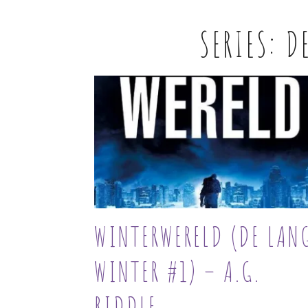
SERIES:
D
WINTERWERELD (DE LAN
WINTER #1) – A.G.
RIDDLE