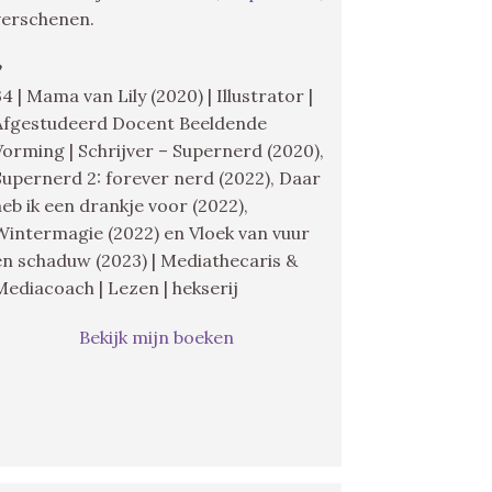
verschenen.
♥
34 | Mama van Lily (2020) | Illustrator |
Afgestudeerd Docent Beeldende
Vorming | Schrijver – Supernerd (2020),
Supernerd 2: forever nerd (2022), Daar
heb ik een drankje voor (2022),
Wintermagie (2022) en Vloek van vuur
en schaduw (2023) | Mediathecaris &
Mediacoach | Lezen | hekserij
Bekijk mijn boeken