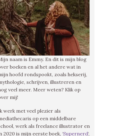
Mijn naam is Emmy. En dit is mijn blog
over boeken en al het andere wat in
mijn hoofd rondspookt, zoals hekserij,
mythologie, schrijven, illustreren en
nog veel meer. Meer weten? Klik op
over mij!
Ik werk met veel plezier als
mediathecaris op een middelbare
school, werk als freelance illustrator en
in 2020 is mijn eerste boek, ‘
Supernerd
‘,