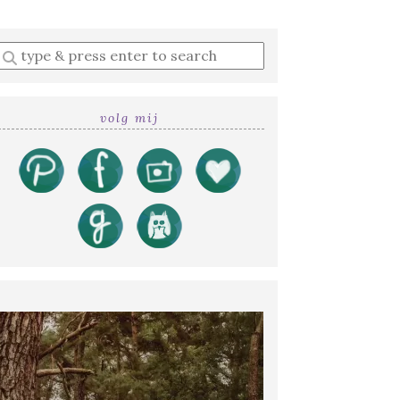
Enter
a
search
query
volg mij