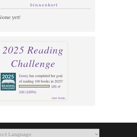
binnenkort
None yet!
2025 Reading
Challenge
Emmy
has completed her goal
of reading 100 books in 2025!
185 of
100 (100%)
view books