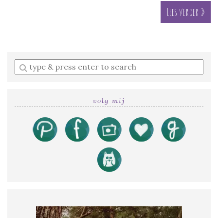
Lees verder »
Enter
a
search
query
volg mij