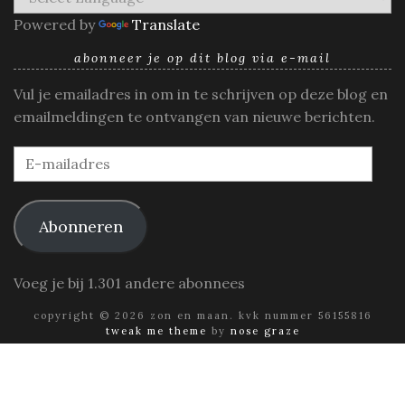
Powered by
Translate
abonneer je op dit blog via e-mail
Vul je emailadres in om in te schrijven op deze blog en
emailmeldingen te ontvangen van nieuwe berichten.
E-
mailadres
Abonneren
Voeg je bij 1.301 andere abonnees
copyright © 2026 zon en maan. kvk nummer 56155816
tweak me theme
by
nose graze