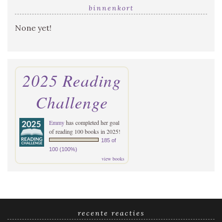
binnenkort
None yet!
2025 Reading
Challenge
Emmy
has completed her goal
of reading 100 books in 2025!
185 of
100 (100%)
view books
recente reacties