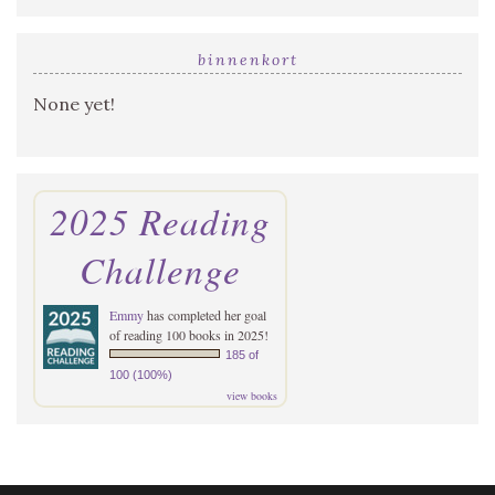
binnenkort
None yet!
2025 Reading
Challenge
Emmy
has completed her goal
of reading 100 books in 2025!
185 of
100 (100%)
view books