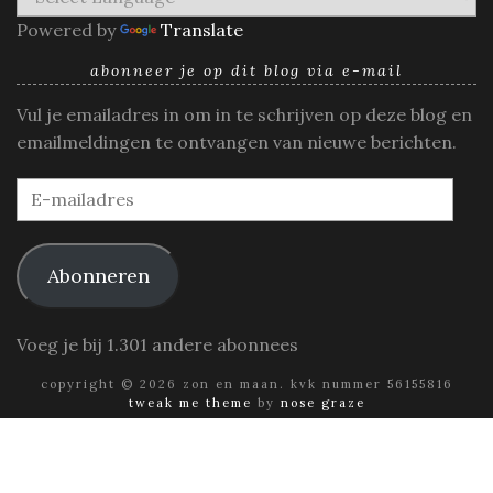
Powered by
Translate
abonneer je op dit blog via e-mail
Vul je emailadres in om in te schrijven op deze blog en
emailmeldingen te ontvangen van nieuwe berichten.
E-
mailadres
Abonneren
Voeg je bij 1.301 andere abonnees
copyright © 2026 zon en maan. kvk nummer 56155816
tweak me theme
by
nose graze