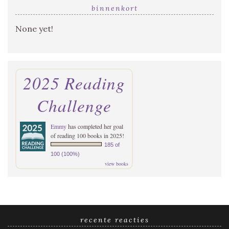
binnenkort
None yet!
2025 Reading
Challenge
Emmy
has completed her goal
of reading 100 books in 2025!
185 of
100 (100%)
view books
recente reacties