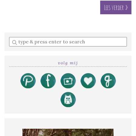
Lees verder »
Enter
a
search
query
volg mij