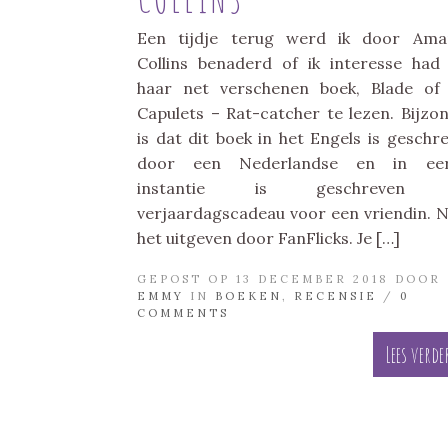
Een tijdje terug werd ik door Ama
Collins benaderd of ik interesse ha
haar net verschenen boek, Blade of
Capulets – Rat-catcher te lezen. Bijzo
is dat dit boek in het Engels is geschr
door een Nederlandse en in eer
instantie is geschreven 
verjaardagscadeau voor een vriendin. N
het uitgeven door FanFlicks. Je […]
GEPOST OP 13 DECEMBER 2018 DOOR
EMMY
IN
BOEKEN
,
RECENSIE
/
0
COMMENTS
Lees verde