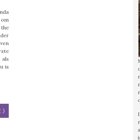
nda
d om
 the
nder
even
ste
als
u is
r »