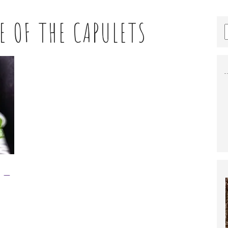
E OF THE CAPULETS
 –
A