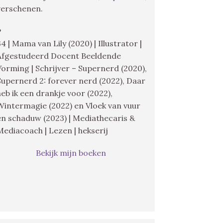
verschenen.
♥
34 | Mama van Lily (2020) | Illustrator |
Afgestudeerd Docent Beeldende
Vorming | Schrijver – Supernerd (2020),
Supernerd 2: forever nerd (2022), Daar
heb ik een drankje voor (2022),
Wintermagie (2022) en Vloek van vuur
en schaduw (2023) | Mediathecaris &
Mediacoach | Lezen | hekserij
Bekijk mijn boeken