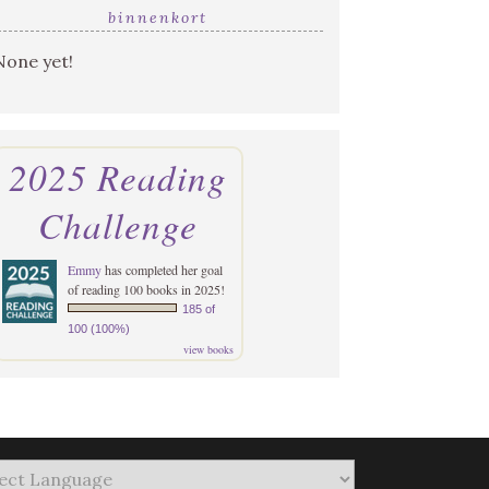
binnenkort
None yet!
2025 Reading
Challenge
Emmy
has completed her goal
of reading 100 books in 2025!
185 of
100 (100%)
view books