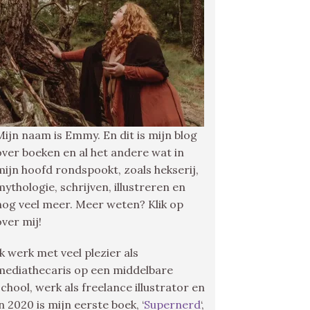
Mijn naam is Emmy. En dit is mijn blog
over boeken en al het andere wat in
mijn hoofd rondspookt, zoals hekserij,
mythologie, schrijven, illustreren en
nog veel meer. Meer weten? Klik op
over mij!
Ik werk met veel plezier als
mediathecaris op een middelbare
school, werk als freelance illustrator en
in 2020 is mijn eerste boek, ‘
Supernerd
‘,