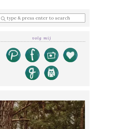
Enter
a
search
query
volg mij