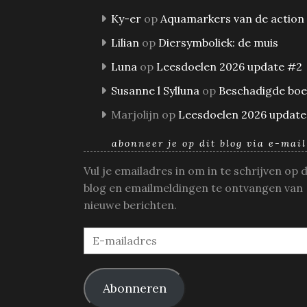
Ky-er
op
Aquamarkers van de action
Lilian
op
Diersymboliek: de muis
Luna
op
Leesdoelen 2026 update #2
Susanne l Sylluna
op
Beschadigde bo
Marjolijn
op
Leesdoelen 2026 update
abonneer je op dit blog via e-mail
Vul je emailadres in om in te schrijven op 
blog en emailmeldingen te ontvangen van
nieuwe berichten.
E-
mailadres
Abonneren