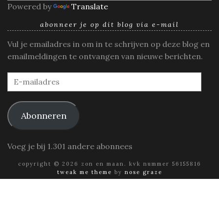
Powered by
Translate
abonneer je op dit blog via e-mail
Vul je emailadres in om in te schrijven op deze blog en
emailmeldingen te ontvangen van nieuwe berichten.
E-
mailadres
Abonneren
Voeg je bij 1.301 andere abonnees
copyright © 2026 zon en maan. kvk nummer 56155816
tweak me theme
by
nose graze