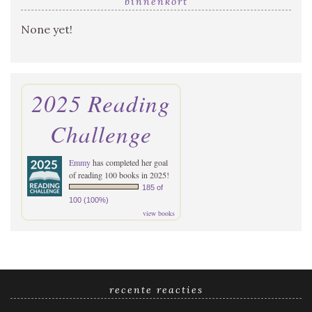
binnenkort
None yet!
2025 Reading
Challenge
Emmy
has completed her goal
of reading 100 books in 2025!
185 of
100 (100%)
view books
recente reacties