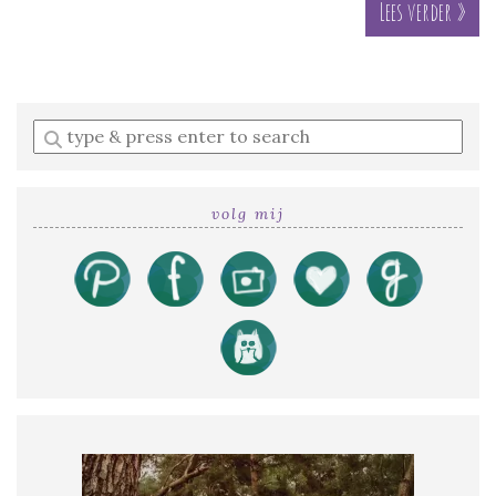
Lees verder »
Enter
a
search
query
volg mij