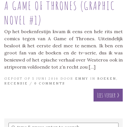
A GAME OF THRONES (GRAPHIC
NOVEL #1)
Op het boekenfestijn kwam ik eens een hele rits met
comics tegen van A Game of Thrones. Uiteindelijk
besloot ik het eerste deel mee te nemen. Ik ben een
groot fan van de boeken en de tv-serie, dus ik was
benieuwd of het epische verhaal over Westeros ook in
stripvorm voldoende tot z’n recht zou […]
GEPOST OP 5 JUNI 2016 DOOR
EMMY
IN
BOEKEN
,
RECENSIE
/
0 COMMENTS
Lees verder »
Enter