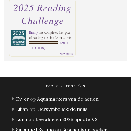
2025 Reading
Challenge
Emmy
has completed her goal
of reading 100 books in 2025!
185 of
100 (100%)
view books
recente reacties
Ky-er
op
Aquamarkers van de action
Lilian
op
Diersymboliek: de muis
Luna
op
Leesdoelen 2026 update #2
Susanne l Sylluna
op
Beschadigde boeken