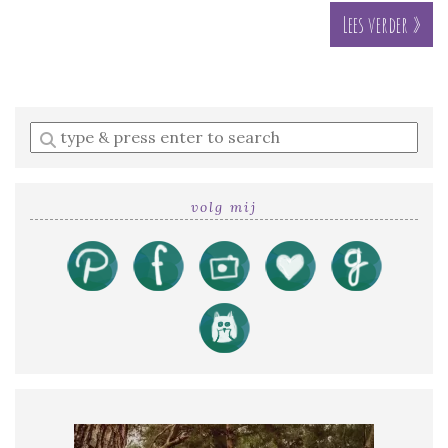
Lees verder »
Enter
a
search
query
volg mij