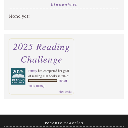
binnenkort
None yet!
2025 Reading
Challenge
Emmy
has completed her goal
of reading 100 books in 2025!
185 of
100 (100%)
view books
recente reacties