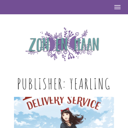
Togg
PUBLISHER:
YEARLING