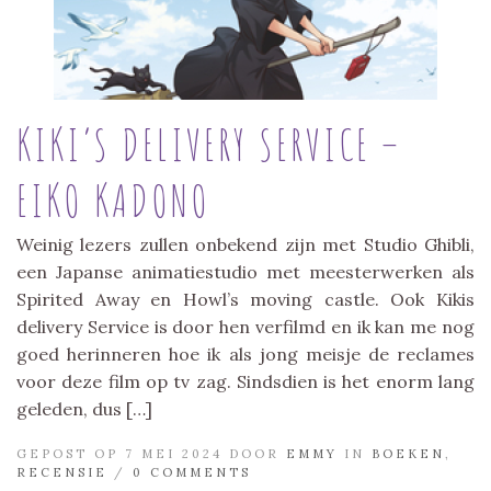
KIKI’S DELIVERY SERVICE –
EIKO KADONO
Weinig lezers zullen onbekend zijn met Studio Ghibli,
een Japanse animatiestudio met meesterwerken als
Spirited Away en Howl’s moving castle. Ook Kikis
delivery Service is door hen verfilmd en ik kan me nog
goed herinneren hoe ik als jong meisje de reclames
voor deze film op tv zag. Sindsdien is het enorm lang
geleden, dus […]
GEPOST OP 7 MEI 2024 DOOR
EMMY
IN
BOEKEN
,
RECENSIE
/
0 COMMENTS