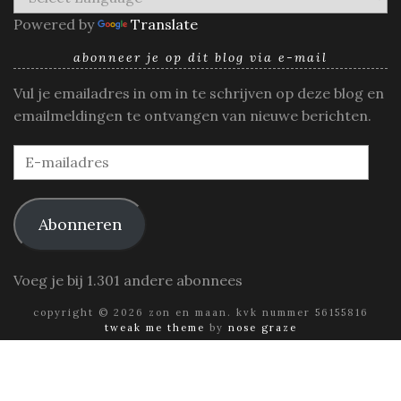
Powered by
Translate
abonneer je op dit blog via e-mail
Vul je emailadres in om in te schrijven op deze blog en
emailmeldingen te ontvangen van nieuwe berichten.
E-
mailadres
Abonneren
Voeg je bij 1.301 andere abonnees
copyright © 2026 zon en maan. kvk nummer 56155816
tweak me theme
by
nose graze