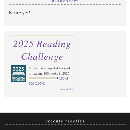
binnenkort
None yet!
2025 Reading
Challenge
Emmy
has completed her goal
of reading 100 books in 2025!
185 of
100 (100%)
view books
recente reacties