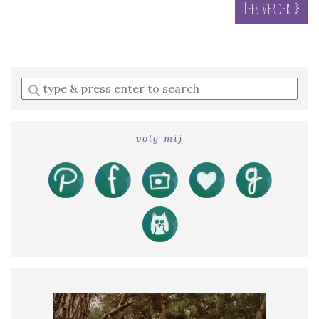
Lees verder »
Enter
a
search
query
volg mij