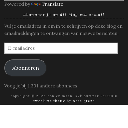
Powered by
Translate
abonneer je op dit blog via e-mail
Vul je emailadres in om in te schrijven op deze blog en
emailmeldingen te ontvangen van nieuwe berichten.
E-
mailadres
Abonneren
Voeg je bij 1.301 andere abonnees
copyright © 2026 zon en maan. kvk nummer 56155816
tweak me theme
by
nose graze