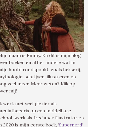
Mijn naam is Emmy. En dit is mijn blog
over boeken en al het andere wat in
mijn hoofd rondspookt, zoals hekserij,
mythologie, schrijven, illustreren en
nog veel meer. Meer weten? Klik op
over mij!
Ik werk met veel plezier als
mediathecaris op een middelbare
school, werk als freelance illustrator en
in 2020 is mijn eerste boek, ‘
Supernerd
‘,