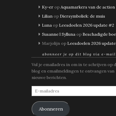
Ky-er
op
Aquamarkers van de action
Lilian
op
Diersymboliek: de muis
Luna
op
Leesdoelen 2026 update #2
Susanne l Sylluna
op
Beschadigde bo
Marjolijn
op
Leesdoelen 2026 update
abonneer je op dit blog via e-mail
Vul je emailadres in om in te schrijven op 
blog en emailmeldingen te ontvangen van
nieuwe berichten.
E-
mailadres
Abonneren