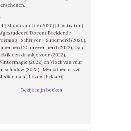
verschenen.
♥
34 | Mama van Lily (2020) | Illustrator |
Afgestudeerd Docent Beeldende
Vorming | Schrijver – Supernerd (2020),
Supernerd 2: forever nerd (2022), Daar
heb ik een drankje voor (2022),
Wintermagie (2022) en Vloek van vuur
en schaduw (2023) | Mediathecaris &
Mediacoach | Lezen | hekserij
Bekijk mijn boeken