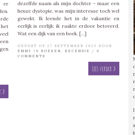
dezelfde naam als mijn dochter – maar een
s er
heuze dystopie, was mijn interesse toch wel
den.
gewekt. Ik leende het in de vakantie en
urde
eerlijk is eerlijk: ik raakte erdoor betoverd.
 het
Wat een dijk van een boek. […]
veel
een
GEPOST OP 27 SEPTEMBER 2023 DOOR
gen
EMMY
IN
BOEKEN
,
RECENSIE
/
0
COMMENTS
Lees verder »
r »