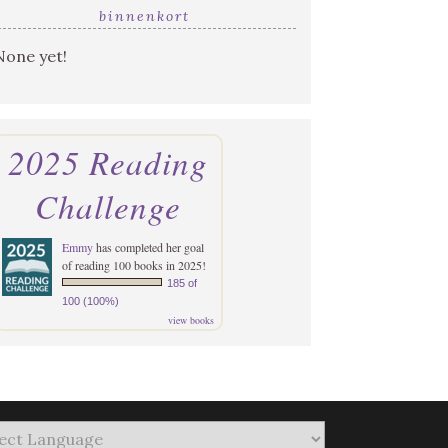
binnenkort
None yet!
2025 Reading
Challenge
Emmy
has completed her goal
of reading 100 books in 2025!
185 of
100 (100%)
view books