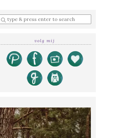
Enter
a
search
query
volg mij