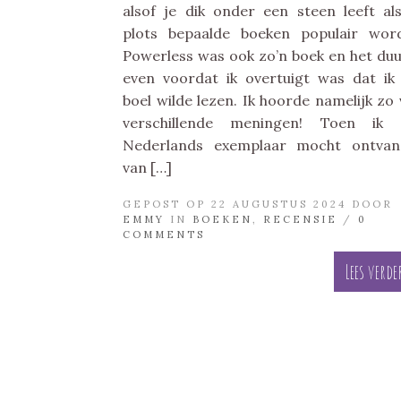
alsof je dik onder een steen leeft al
plots bepaalde boeken populair wor
Powerless was ook zo’n boek en het du
even voordat ik overtuigt was dat ik
boel wilde lezen. Ik hoorde namelijk zo 
verschillende meningen! Toen ik 
Nederlands exemplaar mocht ontvan
van […]
GEPOST OP 22 AUGUSTUS 2024 DOOR
EMMY
IN
BOEKEN
,
RECENSIE
/
0
COMMENTS
Lees verde