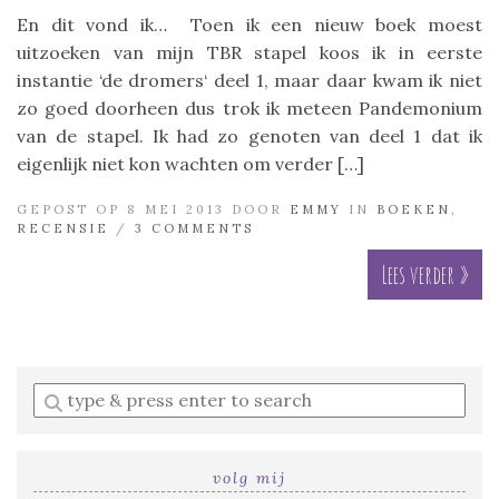
En dit vond ik… Toen ik een nieuw boek moest
uitzoeken van mijn TBR stapel koos ik in eerste
instantie ‘de dromers‘ deel 1, maar daar kwam ik niet
zo goed doorheen dus trok ik meteen Pandemonium
van de stapel. Ik had zo genoten van deel 1 dat ik
eigenlijk niet kon wachten om verder […]
GEPOST OP 8 MEI 2013 DOOR
EMMY
IN
BOEKEN
,
RECENSIE
/
3 COMMENTS
Lees verder »
Enter
a
search
query
volg mij