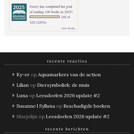
Emmy
has completed her goal
of reading 100 books in 2025!
185 of
100 (100%)
view books
recente reacties
Ky-er
op
Aquamarkers van de action
Lilian
op
Diersymboliek: de muis
Luna
op
Leesdoelen 2026 update #2
Susanne l Sylluna
op
Beschadigde boeken
Marjolijn
op
Leesdoelen 2026 update #2
recente berichten