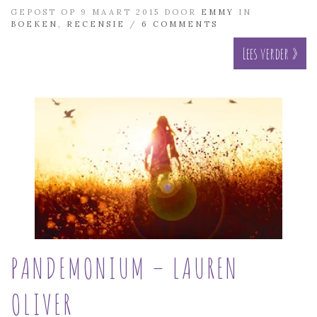
GEPOST OP 9 MAART 2015 DOOR
EMMY
IN
BOEKEN
,
RECENSIE
/
6 COMMENTS
Lees verder »
PANDEMONIUM – LAUREN
OLIVER