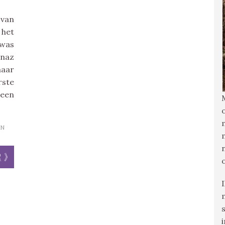
 van
 het
was
naz
haar
rste
een
N
r »