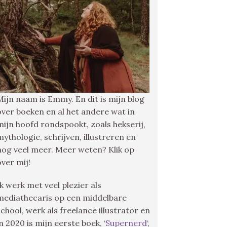
Mijn naam is Emmy. En dit is mijn blog
over boeken en al het andere wat in
mijn hoofd rondspookt, zoals hekserij,
mythologie, schrijven, illustreren en
nog veel meer. Meer weten? Klik op
over mij!
Ik werk met veel plezier als
mediathecaris op een middelbare
school, werk als freelance illustrator en
in 2020 is mijn eerste boek, ‘
Supernerd
‘,