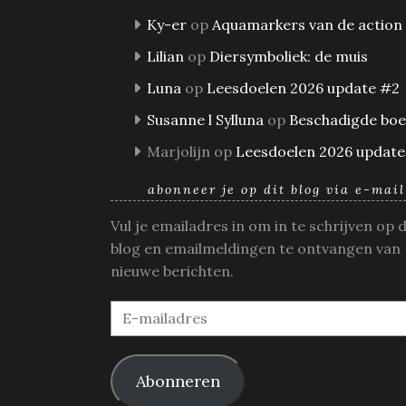
Ky-er
op
Aquamarkers van de action
Lilian
op
Diersymboliek: de muis
Luna
op
Leesdoelen 2026 update #2
Susanne l Sylluna
op
Beschadigde bo
Marjolijn
op
Leesdoelen 2026 update
abonneer je op dit blog via e-mail
Vul je emailadres in om in te schrijven op 
blog en emailmeldingen te ontvangen van
nieuwe berichten.
E-
mailadres
Abonneren