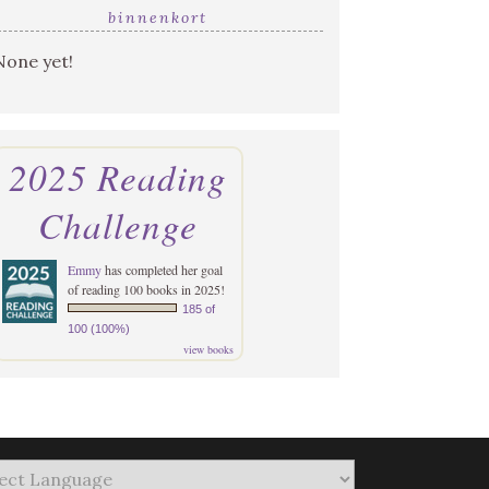
binnenkort
None yet!
2025 Reading
Challenge
Emmy
has completed her goal
of reading 100 books in 2025!
185 of
100 (100%)
view books