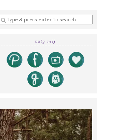
Enter
a
search
query
volg mij