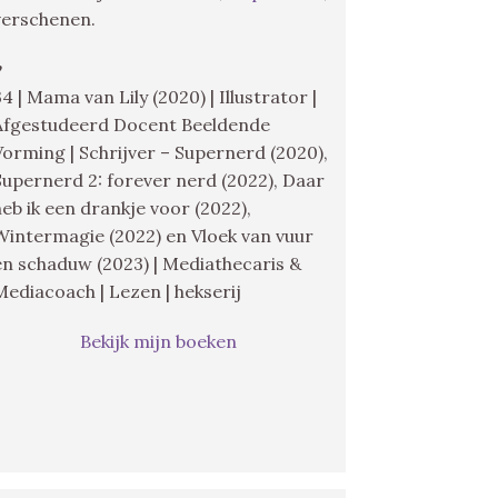
verschenen.
♥
34 | Mama van Lily (2020) | Illustrator |
Afgestudeerd Docent Beeldende
Vorming | Schrijver – Supernerd (2020),
Supernerd 2: forever nerd (2022), Daar
heb ik een drankje voor (2022),
Wintermagie (2022) en Vloek van vuur
en schaduw (2023) | Mediathecaris &
Mediacoach | Lezen | hekserij
Bekijk mijn boeken