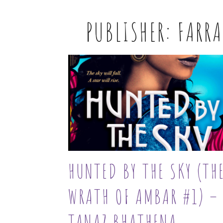
PUBLISHER:
FARRA
HUNTED BY THE SKY (TH
WRATH OF AMBAR #1) –
TANAZ BHATHENA