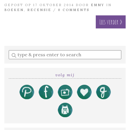
GEPOST OP 17 OKTOBER 2014 DOOR
EMMY
IN
BOEKEN
,
RECENSIE
/
0 COMMENTS
Lees verder »
Enter
a
search
query
volg mij