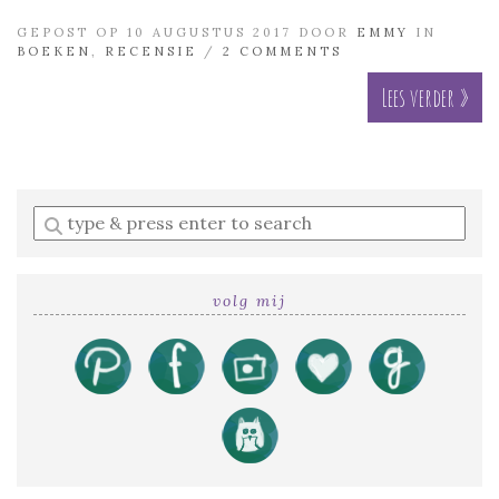
GEPOST OP 10 AUGUSTUS 2017 DOOR
EMMY
IN
BOEKEN
,
RECENSIE
/
2 COMMENTS
Lees verder »
Enter
a
search
query
volg mij