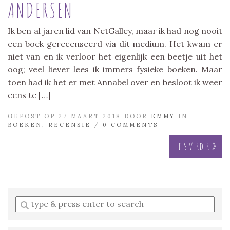
ANDERSEN
Ik ben al jaren lid van NetGalley, maar ik had nog nooit
een boek gerecenseerd via dit medium. Het kwam er
niet van en ik verloor het eigenlijk een beetje uit het
oog; veel liever lees ik immers fysieke boeken. Maar
toen had ik het er met Annabel over en besloot ik weer
eens te […]
GEPOST OP 27 MAART 2018 DOOR
EMMY
IN
BOEKEN
,
RECENSIE
/
0 COMMENTS
Lees verder »
Enter
a
search