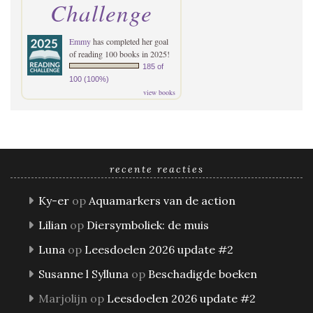
Challenge
Emmy
has completed her goal
of reading 100 books in 2025!
185 of
100 (100%)
view books
recente reacties
Ky-er
op
Aquamarkers van de action
Lilian
op
Diersymboliek: de muis
Luna
op
Leesdoelen 2026 update #2
Susanne l Sylluna
op
Beschadigde boeken
Marjolijn
op
Leesdoelen 2026 update #2