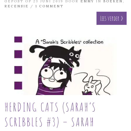
GEPOST OP 23 JUNI 2019 DOOR
EMMY
IN
BOEKEN
,
RECENSIE
/
1 COMMENT
Lees verder »
HERDING CATS (SARAH’S
SCRIBBLES #3) – SARAH