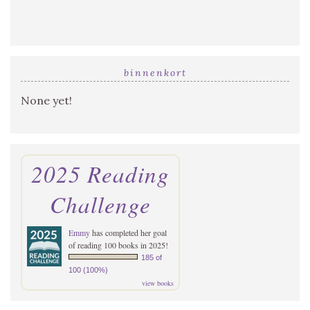
binnenkort
None yet!
2025 Reading
Challenge
Emmy
has completed her goal
of reading 100 books in 2025!
185 of
100 (100%)
view books