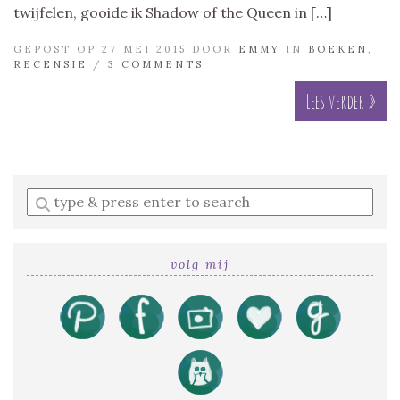
twijfelen, gooide ik Shadow of the Queen in […]
GEPOST OP 27 MEI 2015 DOOR
EMMY
IN
BOEKEN
,
RECENSIE
/
3 COMMENTS
Lees verder »
Enter
a
search
query
volg mij