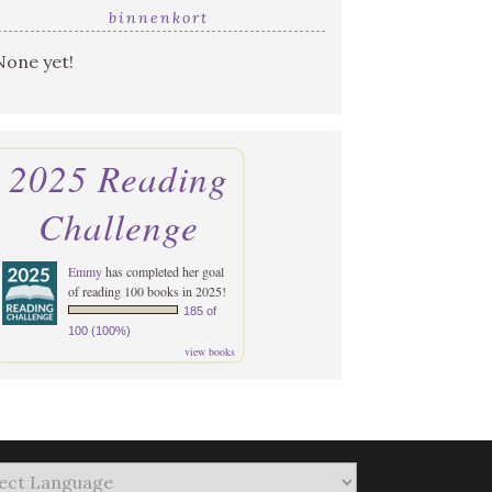
binnenkort
None yet!
2025 Reading
Challenge
Emmy
has completed her goal
of reading 100 books in 2025!
185 of
100 (100%)
view books