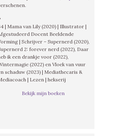
verschenen.
♥
34 | Mama van Lily (2020) | Illustrator |
Afgestudeerd Docent Beeldende
Vorming | Schrijver – Supernerd (2020),
Supernerd 2: forever nerd (2022), Daar
heb ik een drankje voor (2022),
Wintermagie (2022) en Vloek van vuur
en schaduw (2023) | Mediathecaris &
Mediacoach | Lezen | hekserij
Bekijk mijn boeken