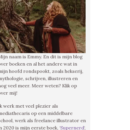
Mijn naam is Emmy. En dit is mijn blog
over boeken en al het andere wat in
mijn hoofd rondspookt, zoals hekserij,
mythologie, schrijven, illustreren en
nog veel meer. Meer weten? Klik op
over mij!
Ik werk met veel plezier als
mediathecaris op een middelbare
school, werk als freelance illustrator en
in 2020 is mijn eerste boek, ‘
Supernerd
‘,