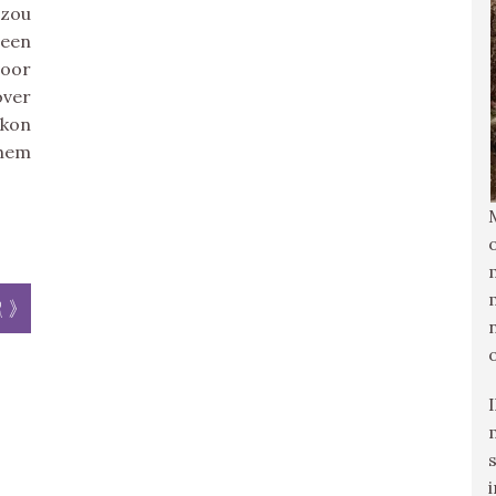
 zou
 een
voor
over
 kon
 hem
r »