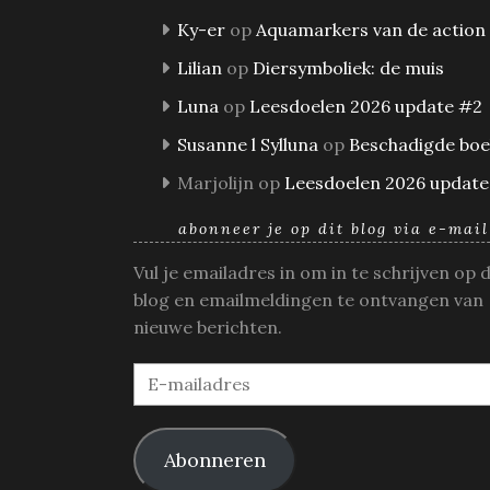
Ky-er
op
Aquamarkers van de action
Lilian
op
Diersymboliek: de muis
Luna
op
Leesdoelen 2026 update #2
Susanne l Sylluna
op
Beschadigde bo
Marjolijn
op
Leesdoelen 2026 update
abonneer je op dit blog via e-mail
Vul je emailadres in om in te schrijven op 
blog en emailmeldingen te ontvangen van
nieuwe berichten.
E-
mailadres
Abonneren