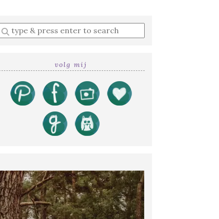
Enter
a
search
query
volg mij