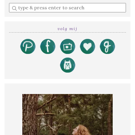
Enter
a
search
query
volg mij