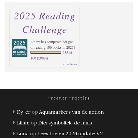
2025 Reading
Challenge
Emmy
has completed her goal
of reading 100 books in 2025!
185 of
100 (100%)
view books
recente reacties
Ky-er
op
Aquamarkers van de action
Lilian
op
Diersymboliek: de muis
Luna
op
Leesdoelen 2026 update #2