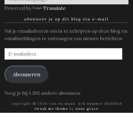
Powered by
Translate
abonneer je op dit blog via e-mail
Vul je emailadres in om in te schrijven op deze blog en
emailmeldingen te ontvangen van nieuwe berichten.
E-
mailadres
Abonneren
Voeg je bij 1.301 andere abonnees
copyright © 2026 zon en maan. kvk nummer 56155816
tweak me theme
by
nose graze