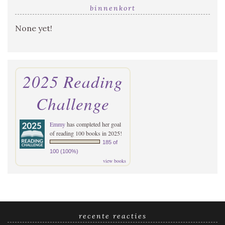
binnenkort
None yet!
2025 Reading
Challenge
Emmy
has completed her goal
of reading 100 books in 2025!
185 of
100 (100%)
view books
recente reacties