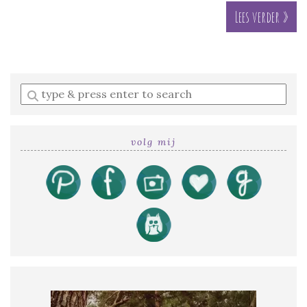
Lees verder »
Enter
a
search
query
volg mij