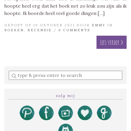
hoopte heel erg dat het boek net zo leuk zou zijn als ik
hoopte. Ik hoorde heel veel goede dingen […]
GEPOST OP 19 OKTOBER 2021 DOOR
EMMY
IN
BOEKEN
,
RECENSIE
/
0 COMMENTS
Lees verder »
Enter
a
search
query
volg mij