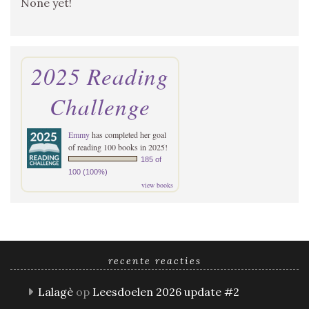
None yet!
2025 Reading
Challenge
Emmy
has completed her goal
of reading 100 books in 2025!
185 of
100 (100%)
view books
recente reacties
Lalagè
op
Leesdoelen 2026 update #2