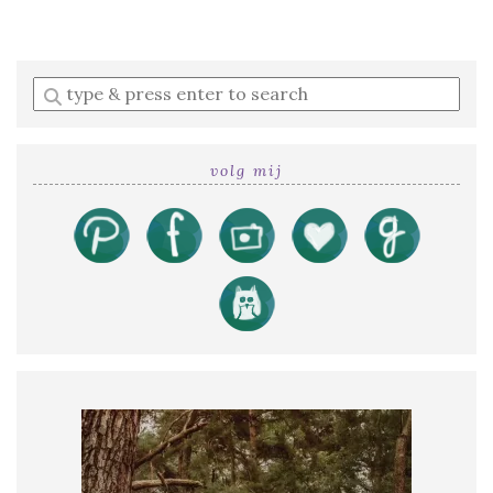
Enter
a
search
query
volg mij