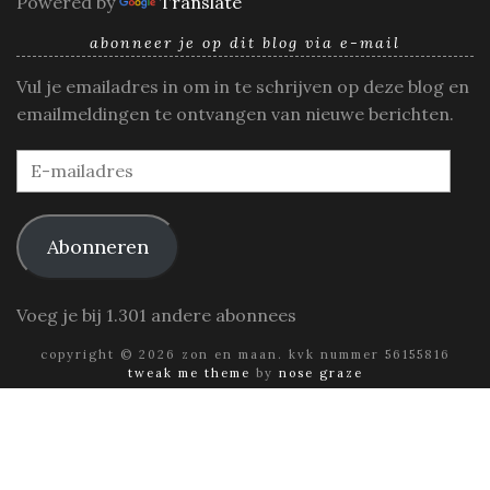
Powered by
Translate
abonneer je op dit blog via e-mail
Vul je emailadres in om in te schrijven op deze blog en
emailmeldingen te ontvangen van nieuwe berichten.
E-
mailadres
Abonneren
Voeg je bij 1.301 andere abonnees
copyright © 2026 zon en maan. kvk nummer 56155816
tweak me theme
by
nose graze