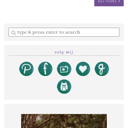
Enter
a
search
query
volg mij