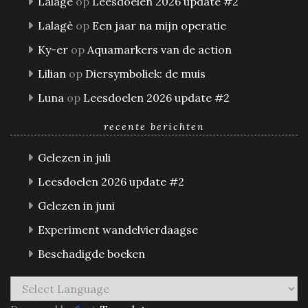
Lalagè
op
Leesdoelen 2026 update #2
Lalagè
op
Een jaar na mijn operatie
Ky-er
op
Aquamarkers van de action
Lilian
op
Diersymboliek: de muis
Luna
op
Leesdoelen 2026 update #2
recente berichten
Gelezen in juli
Leesdoelen 2026 update #2
Gelezen in juni
Experiment wandelvierdaagse
Beschadigde boeken