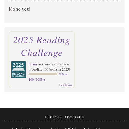
None yet!
2025 Reading
Challenge
Emmy
has completed her goal
of reading 100 books in 2025!
185 of
100 (100%)
view books
recente reacties