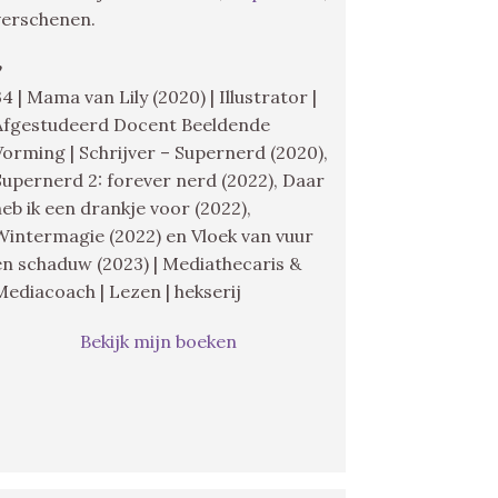
verschenen.
♥
34 | Mama van Lily (2020) | Illustrator |
Afgestudeerd Docent Beeldende
Vorming | Schrijver – Supernerd (2020),
Supernerd 2: forever nerd (2022), Daar
heb ik een drankje voor (2022),
Wintermagie (2022) en Vloek van vuur
en schaduw (2023) | Mediathecaris &
Mediacoach | Lezen | hekserij
Bekijk mijn boeken