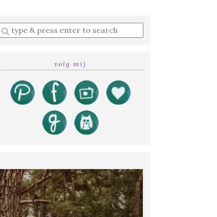
Enter
a
search
query
volg mij