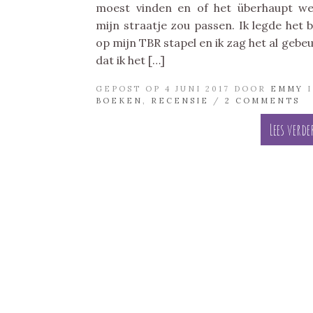
moest vinden en of het überhaupt we
mijn straatje zou passen. Ik legde het 
op mijn TBR stapel en ik zag het al gebe
dat ik het […]
GEPOST OP 4 JUNI 2017 DOOR
EMMY
I
BOEKEN
,
RECENSIE
/
2 COMMENTS
Lees verde