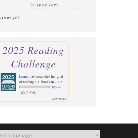
binnenkort
None yet!
2025 Reading
Challenge
Emmy
has completed her goal
of reading 100 books in 2025!
185 of
100 (100%)
view books