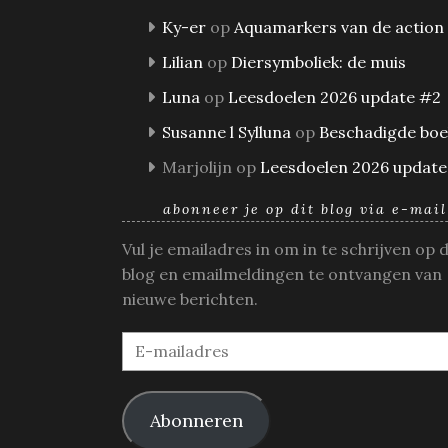
Ky-er
op
Aquamarkers van de action
Lilian
op
Diersymboliek: de muis
Luna
op
Leesdoelen 2026 update #2
Susanne l Sylluna
op
Beschadigde bo
Marjolijn
op
Leesdoelen 2026 update
abonneer je op dit blog via e-mail
Vul je emailadres in om in te schrijven op 
blog en emailmeldingen te ontvangen van
nieuwe berichten.
E-
mailadres
Abonneren