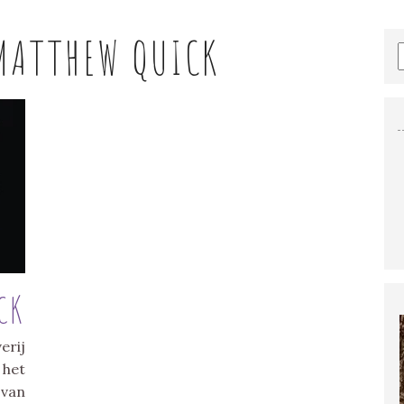
MATTHEW QUICK
CK
erij
 het
 van