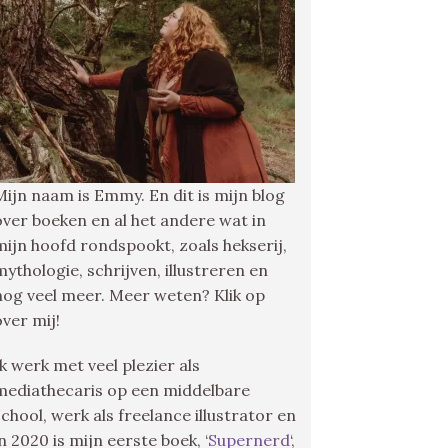
Mijn naam is Emmy. En dit is mijn blog
over boeken en al het andere wat in
mijn hoofd rondspookt, zoals hekserij,
mythologie, schrijven, illustreren en
nog veel meer. Meer weten? Klik op
over mij!
Ik werk met veel plezier als
mediathecaris op een middelbare
school, werk als freelance illustrator en
in 2020 is mijn eerste boek, ‘
Supernerd
‘,