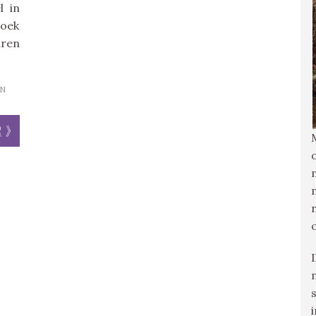
l in
boek
uren
N
r »