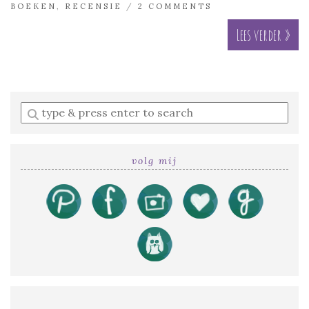
BOEKEN
,
RECENSIE
/
2 COMMENTS
Lees verder »
Enter
a
search
query
volg mij