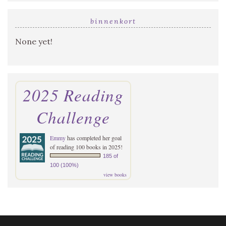
binnenkort
None yet!
2025 Reading
Challenge
Emmy
has completed her goal
of reading 100 books in 2025!
185 of
100 (100%)
view books