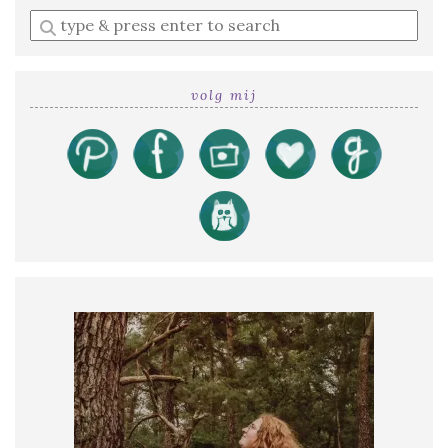
Enter
a
search
query
volg mij