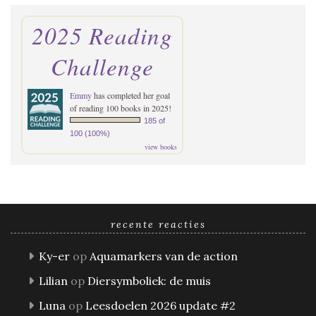
2025 Reading
Challenge
Emmy
has completed her goal
of reading 100 books in 2025!
185 of
100 (100%)
view books
recente reacties
Ky-er
op
Aquamarkers van de action
Lilian
op
Diersymboliek: de muis
Luna
op
Leesdoelen 2026 update #2