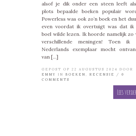
alsof je dik onder een steen leeft al
plots bepaalde boeken populair wor
Powerless was ook zo’n boek en het du
even voordat ik overtuigt was dat ik
boel wilde lezen. Ik hoorde namelijk zo 
verschillende meningen! Toen ik 
Nederlands exemplaar mocht ontvan
van […]
GEPOST OP 22 AUGUSTUS 2024 DOOR
EMMY
IN
BOEKEN
,
RECENSIE
/
0
COMMENTS
Lees verde