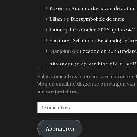
Ky-er
op
Aquamarkers van de action
Lilian
op
Diersymboliek: de muis
Luna
op
Leesdoelen 2026 update #2
Susanne l Sylluna
op
Beschadigde bo
Marjolijn
op
Leesdoelen 2026 update
abonneer je op dit blog via e-mail
Vul je emailadres in om in te schrijven op 
blog en emailmeldingen te ontvangen van
nieuwe berichten.
E-
mailadres
Abonneren