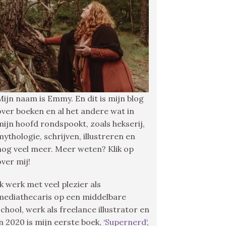
Mijn naam is Emmy. En dit is mijn blog
over boeken en al het andere wat in
mijn hoofd rondspookt, zoals hekserij,
mythologie, schrijven, illustreren en
nog veel meer. Meer weten? Klik op
over mij!
Ik werk met veel plezier als
mediathecaris op een middelbare
school, werk als freelance illustrator en
in 2020 is mijn eerste boek, ‘
Supernerd
‘,