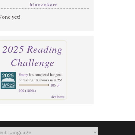
binnenkort
None yet!
2025 Reading
Challenge
Emmy
has completed her goal
of reading 100 books in 2025!
185 of
100 (100%)
view books