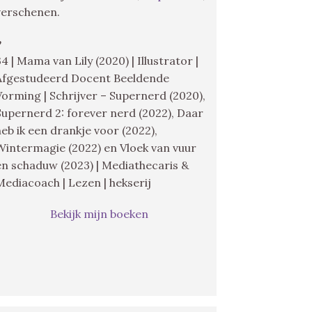
verschenen.
♥
34 | Mama van Lily (2020) | Illustrator |
Afgestudeerd Docent Beeldende
Vorming | Schrijver – Supernerd (2020),
Supernerd 2: forever nerd (2022), Daar
heb ik een drankje voor (2022),
Wintermagie (2022) en Vloek van vuur
en schaduw (2023) | Mediathecaris &
Mediacoach | Lezen | hekserij
Bekijk mijn boeken