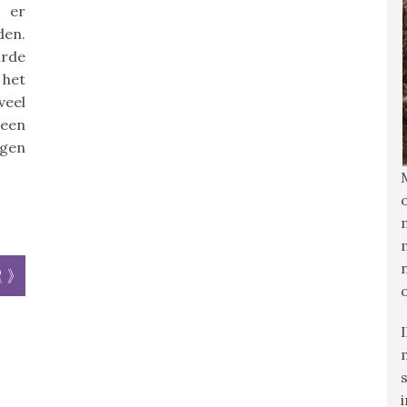
s er
den.
urde
 het
veel
een
gen
r »