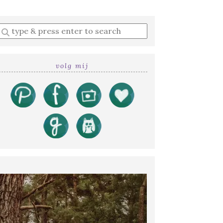
Enter
a
search
query
volg mij