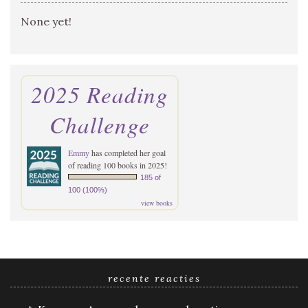
None yet!
2025 Reading
Challenge
Emmy
has completed her goal
of reading 100 books in 2025!
185 of
100 (100%)
view books
recente reacties