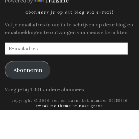
Powered by
Translate
abonneer je op dit blog via e-mail
Vul je emailadres in om in te schrijven op deze blog en
emailmeldingen te ontvangen van nieuwe berichten.
E-
mailadres
Abonneren
Voeg je bij 1.301 andere abonnees
copyright © 2026 zon en maan. kvk nummer 56155816
tweak me theme
by
nose graze