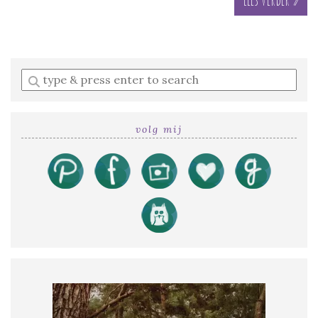
Enter
a
search
query
volg mij