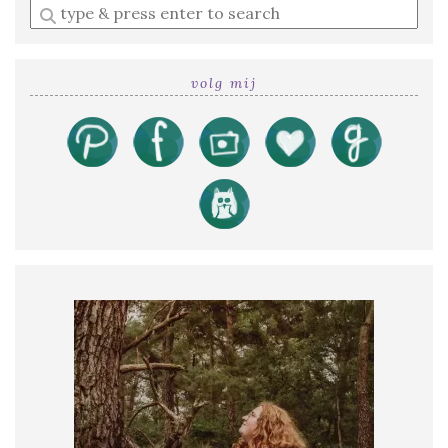
Enter
a
search
query
volg mij