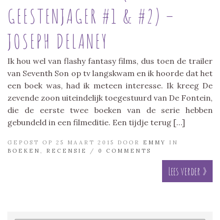
GEESTENJAGER #1 & #2) –
JOSEPH DELANEY
Ik hou wel van flashy fantasy films, dus toen de trailer
van Seventh Son op tv langskwam en ik hoorde dat het
een boek was, had ik meteen interesse. Ik kreeg De
zevende zoon uiteindelijk toegestuurd van De Fontein,
die de eerste twee boeken van de serie hebben
gebundeld in een filmeditie. Een tijdje terug […]
GEPOST OP 25 MAART 2015 DOOR
EMMY
IN
BOEKEN
,
RECENSIE
/
0 COMMENTS
Lees verder »