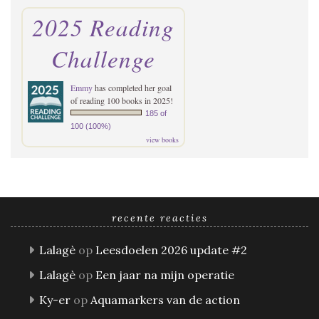
2025 Reading
Challenge
Emmy
has completed her goal
of reading 100 books in 2025!
185 of
100 (100%)
view books
recente reacties
Lalagè
op
Leesdoelen 2026 update #2
Lalagè
op
Een jaar na mijn operatie
Ky-er
op
Aquamarkers van de action