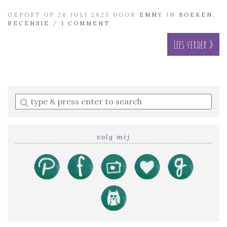
GEPOST OP 20 JULI 2023 DOOR
EMMY
IN
BOEKEN
,
RECENSIE
/
1 COMMENT
Lees verder »
Enter
a
search
query
volg mij