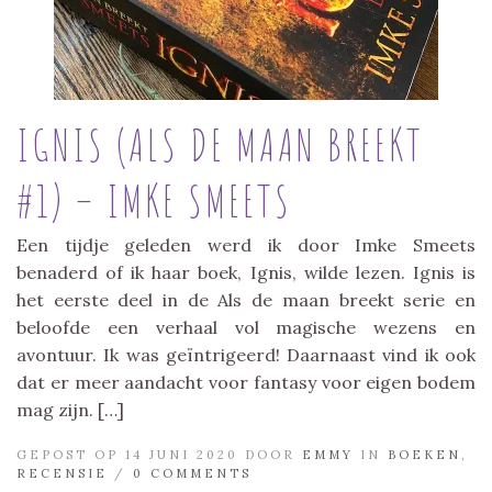
IGNIS (ALS DE MAAN BREEKT
#1) – IMKE SMEETS
Een tijdje geleden werd ik door Imke Smeets
benaderd of ik haar boek, Ignis, wilde lezen. Ignis is
het eerste deel in de Als de maan breekt serie en
beloofde een verhaal vol magische wezens en
avontuur. Ik was geïntrigeerd! Daarnaast vind ik ook
dat er meer aandacht voor fantasy voor eigen bodem
mag zijn. […]
GEPOST OP 14 JUNI 2020 DOOR
EMMY
IN
BOEKEN
,
RECENSIE
/
0 COMMENTS