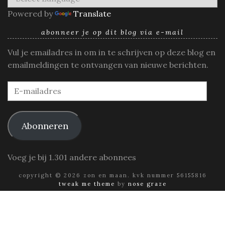
Powered by
Translate
abonneer je op dit blog via e-mail
Vul je emailadres in om in te schrijven op deze blog en
emailmeldingen te ontvangen van nieuwe berichten.
E-
mailadres
Abonneren
Voeg je bij 1.301 andere abonnees
copyright © 2026 zon en maan. kvk nummer 56155816
tweak me theme
by
nose graze