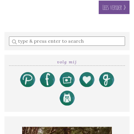
Lees verder »
Enter
a
search
query
volg mij