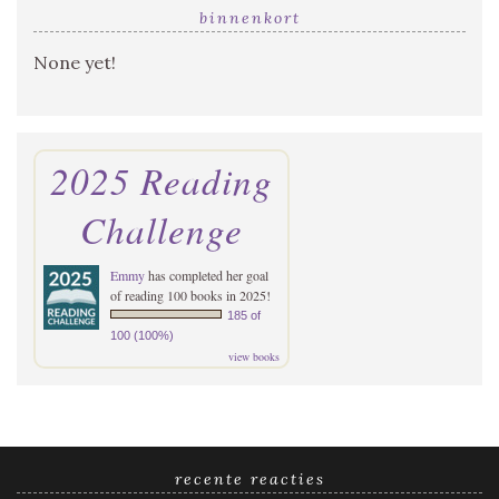
binnenkort
None yet!
2025 Reading
Challenge
Emmy
has completed her goal
of reading 100 books in 2025!
185 of
100 (100%)
view books
recente reacties