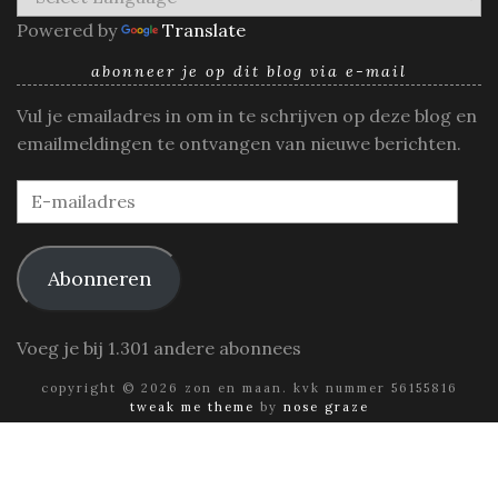
Powered by
Translate
abonneer je op dit blog via e-mail
Vul je emailadres in om in te schrijven op deze blog en
emailmeldingen te ontvangen van nieuwe berichten.
E-
mailadres
Abonneren
Voeg je bij 1.301 andere abonnees
copyright © 2026 zon en maan. kvk nummer 56155816
tweak me theme
by
nose graze