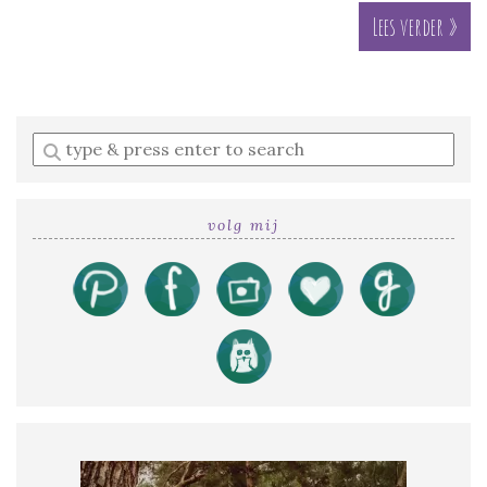
Lees verder »
Enter
a
search
query
volg mij