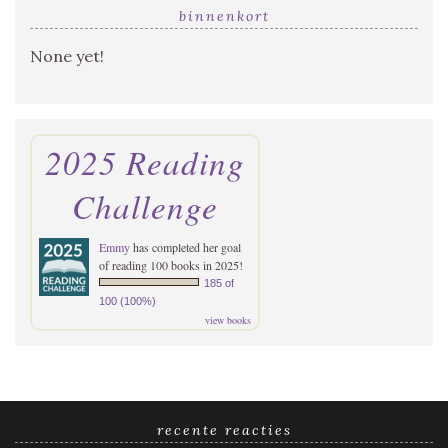
binnenkort
None yet!
2025 Reading
Challenge
Emmy
has completed her goal
of reading 100 books in 2025!
185 of
100 (100%)
view books
recente reacties