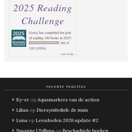
2025 Reading
Challenge
Emmy
has completed her goal
of reading 100 books in 2025!
185 of
100 (100%)
view books
recente reacties
Ky-er
op
Aquamarkers van de action
Lilian
op
Diersymboliek: de muis
Luna
op
Leesdoelen 2026 update #2
Susanne l Sylluna
op
Beschadigde boeken